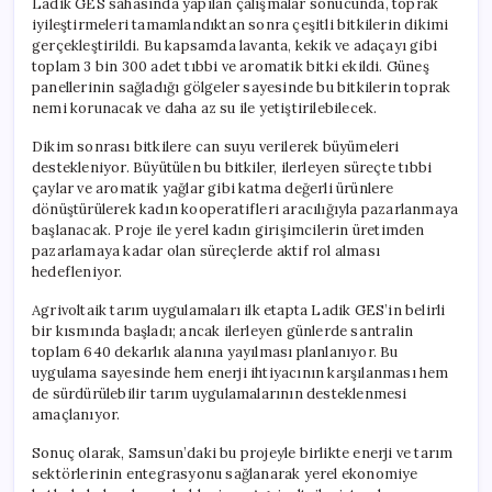
Ladik GES sahasında yapılan çalışmalar sonucunda, toprak
iyileştirmeleri tamamlandıktan sonra çeşitli bitkilerin dikimi
gerçekleştirildi. Bu kapsamda lavanta, kekik ve adaçayı gibi
toplam 3 bin 300 adet tıbbi ve aromatik bitki ekildi. Güneş
panellerinin sağladığı gölgeler sayesinde bu bitkilerin toprak
nemi korunacak ve daha az su ile yetiştirilebilecek.
Dikim sonrası bitkilere can suyu verilerek büyümeleri
destekleniyor. Büyütülen bu bitkiler, ilerleyen süreçte tıbbi
çaylar ve aromatik yağlar gibi katma değerli ürünlere
dönüştürülerek kadın kooperatifleri aracılığıyla pazarlanmaya
başlanacak. Proje ile yerel kadın girişimcilerin üretimden
pazarlamaya kadar olan süreçlerde aktif rol alması
hedefleniyor.
Agrivoltaik tarım uygulamaları ilk etapta Ladik GES’in belirli
bir kısmında başladı; ancak ilerleyen günlerde santralin
toplam 640 dekarlık alanına yayılması planlanıyor. Bu
uygulama sayesinde hem enerji ihtiyacının karşılanması hem
de sürdürülebilir tarım uygulamalarının desteklenmesi
amaçlanıyor.
Sonuç olarak, Samsun’daki bu projeyle birlikte enerji ve tarım
sektörlerinin entegrasyonu sağlanarak yerel ekonomiye