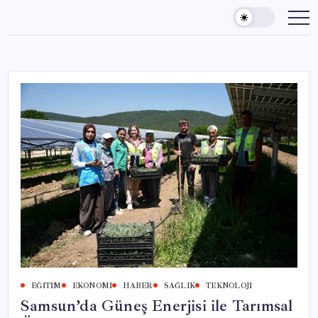
Skip
to
content
EĞITIM
EKONOMI
HABER
SAĞLIK
TEKNOLOJI
Samsun’da Güneş Enerjisi ile Tarımsal