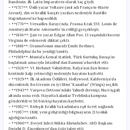
Baudouin, ilk Latin İmparatoru olarak taç giydi.
– **1717**: Ünlü yazar Voltaire (asıl adı François-Marie
Arouet), din ve krallık karşıtı yazıları nedeniyle Bastille
Hapishanesi’ne hapsedildi.
– **1770**: Versailles Sarayı’nda, Fransa Kralı XVI. Louis ile
Avusturyalı Marie Antoinette’in evliliği gerçekleşti.
– **1836**: Şair ve yazar Edgar Allan Poe, 13 yaşındaki kuzeni
Virginia ile evlenerek dikkat çekti.
– **1888**: Gramofonun mucidi Emile Berliner,
Philadelphia’da bu yeniliği tanıttı.
– **1919**: Mustafa Kemal Atatürk, Türk Kurtuluş Savaşı’nı
başlatmak amacıyla İstanbul’dan Samsun’a hareket etti.
– **1926**: VI. Mehmet Vahidettin, İtalya’nın San Remo
kentinde kalp yetmezliği nedeniyle hayatını kaybetti.
– **1929**: İlk Akademi Ödülleri, Hollywood, Kaliforniya’da
düzenlendi. Bu törenin en iyi filmi “Kanatlar” (Wings) seçildi.
– **1943**: Varşova Gettosu’ndaki Yahudi direnişi, Nazi işgali
altında sona erdi. Hayatta kalanlar Treblinka kampına
gönderildi ve 56 bin kişi hayatını kaybetti.
– **1952**: Birleşik Krallık’ta kadınlara eşit ücret sağlandı.
– **1957**: IBM, yeni geliştirdiği bilgisayarın 21 tonluk
ağırlığını tanıttı.
– **1960**: Sovyet lideri Nikita Khrushchev, ABD Başkanı
Dwight D. Eisenhower’dan özür talep etti.