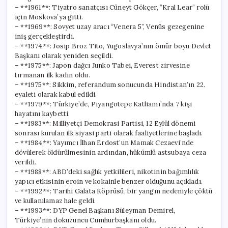
– **1961**: Tiyatro sanatçısı Cüneyt Gökçer, “Kral Lear” rolü
için Moskova’ya gitti.
– **1969**: Sovyet uzay aracı “Venera 5”, Venüs gezegenine
iniş gerçekleştirdi.
– **1974**: Josip Broz Tito, Yugoslavya’nın ömür boyu Devlet
Başkanı olarak yeniden seçildi.
– **1975**: Japon dağcı Junko Tabei, Everest zirvesine
tırmanan ilk kadın oldu.
– **1975**: Sikkim, referandum sonucunda Hindistan’ın 22.
eyaleti olarak kabul edildi.
– **1979**: Türkiye’de, Piyangotepe Katliamı’nda 7 kişi
hayatını kaybetti.
– **1983**: Milliyetçi Demokrasi Partisi, 12 Eylül dönemi
sonrası kurulan ilk siyasi parti olarak faaliyetlerine başladı.
– **1984**: Yayımcı İlhan Erdost’un Mamak Cezaevi’nde
dövülerek öldürülmesinin ardından, hükümlü astsubaya ceza
verildi.
– **1988**: ABD’deki sağlık yetkilileri, nikotinin bağımlılık
yapıcı etkisinin eroin ve kokainle benzer olduğunu açıkladı.
– **1992**: Tarihi Galata Köprüsü, bir yangın nedeniyle çöktü
ve kullanılamaz hale geldi.
– **1993**: DYP Genel Başkanı Süleyman Demirel,
Türkiye’nin dokuzuncu Cumhurbaşkanı oldu.