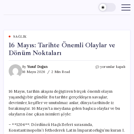
Skip
to
content
SAĞLIK
16 Mayıs: Tarihte Önemli Olaylar ve
Dönüm Noktaları
16
By
Yusuf Doğan
yorumlar kapalı
Mayıs:
16 Mayıs 2026
2 Min Read
Tarihte
Önemli
Olaylar
16 Mayıs, tarihin akışını değiştiren birçok önemli olayın
ve
yaşandığı bir gündür. Bu tarihte gerçekleşen savaşlar,
Dönüm
Noktaları
devrimler, keşifler ve unutulmaz anlar, dünya tarihinde iz
için
bırakmıştır. 16 Mayıs’ta meydana gelen başlıca olaylar ve bu
olayların öne çıkan isimleri şöyle:
– **1204**: Dördüncü Haçlı Seferi sırasında,
Konstantinopolis’i fethederek Latin İmparatorluğu’nu kuran I.