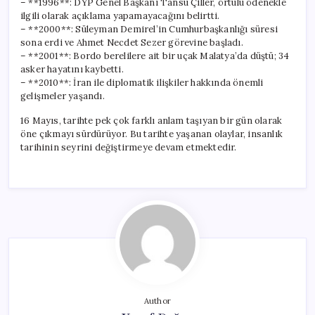
– **1996**: DYP Genel Başkanı Tansu Çiller, örtülü ödenekle
ilgili olarak açıklama yapamayacağını belirtti.
– **2000**: Süleyman Demirel’in Cumhurbaşkanlığı süresi
sona erdi ve Ahmet Necdet Sezer görevine başladı.
– **2001**: Bordo berelilere ait bir uçak Malatya’da düştü; 34
asker hayatını kaybetti.
– **2010**: İran ile diplomatik ilişkiler hakkında önemli
gelişmeler yaşandı.
16 Mayıs, tarihte pek çok farklı anlam taşıyan bir gün olarak
öne çıkmayı sürdürüyor. Bu tarihte yaşanan olaylar, insanlık
tarihinin seyrini değiştirmeye devam etmektedir.
Author