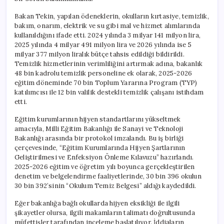
için
Bakan Tekin, yapılan ödeneklerin, okulların kırtasiye, temizlik,
bakım, onarım, elektrik ve su gibi mal ve hizmet alımlarında
kullanıldığını ifade etti. 2024 yılında 3 milyar 141 milyon lira,
2025 yılında 4 milyar 491 milyon lira ve 2026 yılında ise 5
milyar 377 milyon liralık bütçe tahsis edildiği bildirildi.
Temizlik hizmetlerinin verimliliğini artırmak adına, bakanlık
48 bin kadrolu temizlik personeline ek olarak, 2025-2026
eğitim döneminde 70 bin Toplum Yararına Program (TYP)
katılımcısı ile 12 bin valilik destekli temizlik çalışanı istihdam
etti.
Eğitim kurumlarının hijyen standartlarını yükseltmek
amacıyla, Milli Eğitim Bakanlığı ile Sanayi ve Teknoloji
Bakanlığı arasında bir protokol imzalandı. Bu iş birliği
çerçevesinde, “Eğitim Kurumlarında Hijyen Şartlarının
Geliştirilmesi ve Enfeksiyon Önleme Kılavuzu” hazırlandı.
2025-2026 eğitim ve öğretim yılı boyunca gerçekleştirilen
denetim ve belgelendirme faaliyetlerinde, 30 bin 396 okulun
30 bin 392’sinin “Okulum Temiz Belgesi” aldığı kaydedildi.
Eğer bakanlığa bağlı okullarda hijyen eksikliği ile ilgili
şikayetler olursa, ilgili makamların talimatı doğrultusunda
müfettişler tarafından inceleme başlatılıyor. İddiaların