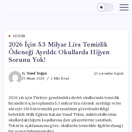
Skip
to
content
EĞITIM
2026 İçin 5.3 Milyar Lira Temizlik
Ödeneği Ayrıldı: Okullarda Hijyen
Sorunu Yok!
2026
By
Yusuf Doğan
yorumlar kapalı
İçin
23 Nisan 2026
2 Min Read
5.3
Milyar
Lira
2026 yılı için Türkiye genelindeki devlet okullarında temizlik
Temizlik
hizmetleri için toplamda 5.3 milyar lira ödenek ayrıldığı ve bu
Ödeneği
Ayrıldı:
süreçte 130 bin temizlik personelinin görevlendirildiği
Okullarda
belirtildi. Milli Eğitim Bakanı Yusuf Tekin, milletvekillerinin
Hijyen
okullardaki hijyen koşullarına dair şikayetlerini yanıtladı.
Sorunu
Tekin’in açıklamasına göre, okullarda temizlikle ilgili herhangi
Yok!
bir sorun bulunmamakta.