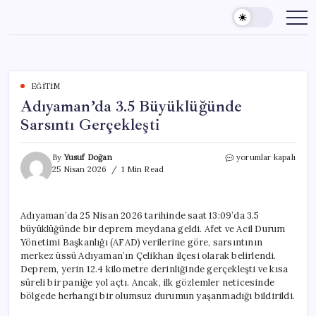
Skip
to
content
EĞITIM
Adıyaman’da 3.5 Büyüklüğünde
Sarsıntı Gerçekleşti
Adıyaman’da
By
Yusuf Doğan
yorumlar kapalı
3.5
25 Nisan 2026
1 Min Read
Büyüklüğünde
Sarsıntı
Gerçekleşti
Adıyaman’da 25 Nisan 2026 tarihinde saat 13:09’da 3.5
için
büyüklüğünde bir deprem meydana geldi. Afet ve Acil Durum
Yönetimi Başkanlığı (AFAD) verilerine göre, sarsıntının
merkez üssü Adıyaman’ın Çelikhan ilçesi olarak belirlendi.
Deprem, yerin 12.4 kilometre derinliğinde gerçekleşti ve kısa
süreli bir paniğe yol açtı. Ancak, ilk gözlemler neticesinde
bölgede herhangi bir olumsuz durumun yaşanmadığı bildirildi.