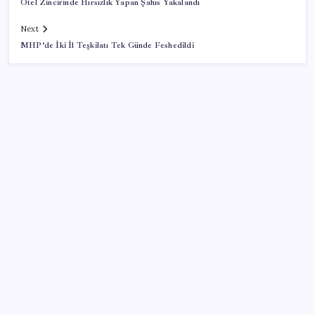
Otel Zincirinde Hırsızlık Yapan Şahıs Yakalandı
Next
MHP’de İki İl Teşkilatı Tek Günde Feshedildi
SON YAZILAR
Şehrin CHP’de kalan tek belediye başkanıydı: İstifa
ettiğini duyurdu
Pompada tabelalar değişiyor: 6 liralık fark için son
saatler
AKP’den ‘çerçeve kanun’ görüşmeleri… Önce DEM