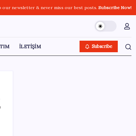
o our newsletter & never miss our best posts.
Subscribe Now!
TIM
İLETİŞİM
Subscribe
ı
SON YAZILAR
Şehrin CHP’de kalan tek belediye
başkanıydı: İstifa ettiğini duyurdu