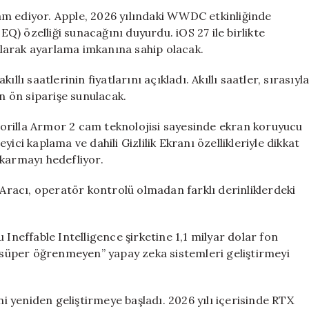
Ekolayzır
am ediyor. Apple, 2026 yılındaki WWDC etkinliğinde
Desteği
EQ) özelliği sunacağını duyurdu. iOS 27 ile birlikte
Geliyor
 olarak ayarlama imkanına sahip olacak.
için
lı saatlerinin fiyatlarını açıkladı. Akıllı saatler, sırasıyl
en ön siparişe sunulacak.
orilla Armor 2 cam teknolojisi sayesinde ekran koruyucu
ici kaplama ve dahili Gizlilik Ekranı özellikleriyle dikkat
ıkarmayı hedefliyor.
racı, operatör kontrolü olmadan farklı derinliklerdeki
 Ineffable Intelligence şirketine 1,1 milyar dolar fon
 “süper öğrenmeyen” yapay zeka sistemleri geliştirmeyi
 yeniden geliştirmeye başladı. 2026 yılı içerisinde RTX