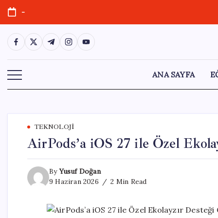
Skip
-
to
content
https://www.facebook.com/
https://twitter.com/
https://t.me/
https://www.instagram.com/
https://youtube.com/
ANA SAYFA
E
TEKNOLOJI
AirPods’a iOS 27 ile Özel Ekola
By
Yusuf Doğan
9 Haziran 2026
2 Min Read