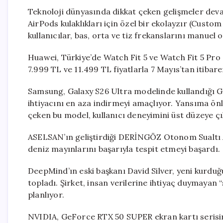
Teknoloji dünyasında dikkat çeken gelişmeler dev
AirPods kulaklıkları için özel bir ekolayzır (Custom 
kullanıcılar, bas, orta ve tiz frekanslarını manuel
Huawei, Türkiye’de Watch Fit 5 ve Watch Fit 5 Pro akıl
7.999 TL ve 11.499 TL fiyatlarla 7 Mayıs’tan itibar
Samsung, Galaxy S26 Ultra modelinde kullandığı G
ihtiyacını en aza indirmeyi amaçlıyor. Yansıma önley
çeken bu model, kullanıcı deneyimini üst düzeye ç
ASELSAN’ın geliştirdiği DERİNGÖZ Otonom Sualtı A
deniz mayınlarını başarıyla tespit etmeyi başardı.
DeepMind’ın eski başkanı David Silver, yeni kurduğu
topladı. Şirket, insan verilerine ihtiyaç duymayan
planlıyor.
NVIDIA, GeForce RTX 50 SUPER ekran kartı serisini