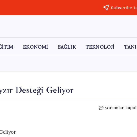
Subscribe t
ĞİTİM
EKONOMİ
SAĞLIK
TEKNOLOJİ
TANI
yzır Desteği Geliyor
AirPods’a
yorumlar kapal
iOS
27
ile
Özel