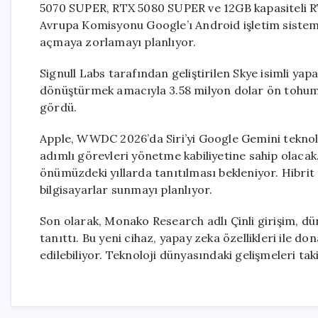
5070 SUPER, RTX 5080 SUPER ve 12GB kapasiteli RT
Avrupa Komisyonu Google’ı Android işletim sistemi
açmaya zorlamayı planlıyor.
Signull Labs tarafından geliştirilen Skye isimli ya
dönüştürmek amacıyla 3.58 milyon dolar ön tohum 
gördü.
Apple, WWDC 2026’da Siri’yi Google Gemini teknoloji
adımlı görevleri yönetme kabiliyetine sahip olaca
önümüzdeki yıllarda tanıtılması bekleniyor. Hibrit 
bilgisayarlar sunmayı planlıyor.
Son olarak, Monako Research adlı Çinli girişim, dün
tanıttı. Bu yeni cihaz, yapay zeka özellikleri ile don
edilebiliyor. Teknoloji dünyasındaki gelişmeleri t