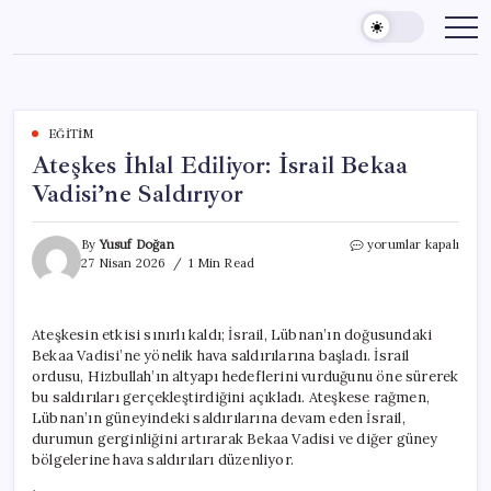
Skip
to
content
EĞITIM
Ateşkes İhlal Ediliyor: İsrail Bekaa
Vadisi’ne Saldırıyor
Ateşkes
By
Yusuf Doğan
yorumlar kapalı
İhlal
27 Nisan 2026
1 Min Read
Ediliyor:
İsrail
Bekaa
Ateşkesin etkisi sınırlı kaldı; İsrail, Lübnan’ın doğusundaki
Vadisi’ne
Bekaa Vadisi’ne yönelik hava saldırılarına başladı. İsrail
Saldırıyor
için
ordusu, Hizbullah’ın altyapı hedeflerini vurduğunu öne sürerek
bu saldırıları gerçekleştirdiğini açıkladı. Ateşkese rağmen,
Lübnan’ın güneyindeki saldırılarına devam eden İsrail,
durumun gerginliğini artırarak Bekaa Vadisi ve diğer güney
bölgelerine hava saldırıları düzenliyor.