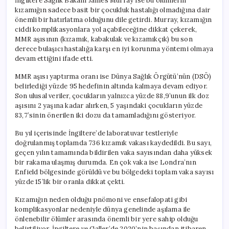
İngiltere Sağlık Bakanı James Murray ise bu ölümlerin
kızamığın sadece basit bir çocukluk hastalığı olmadığına dair
önemli bir hatırlatma olduğunu dile getirdi. Murray, kızamığın
ciddi komplikasyonlara yol açabileceğine dikkat çekerek,
MMR aşısının (kızamık, kabakulak ve kızamıkçık) bu son
derece bulaşıcı hastalığa karşı en iyi korunma yöntemi olmaya
devam ettiğini ifade etti.
MMR aşısı yaptırma oranı ise Dünya Sağlık Örgütü’nün (DSÖ)
belirlediği yüzde 95 hedefinin altında kalmaya devam ediyor.
Son ulusal veriler, çocukların yalnızca yüzde 88,9’unun ilk doz
aşısını 2 yaşına kadar alırken, 5 yaşındaki çocukların yüzde
83,7’sinin önerilen iki dozu da tamamladığını gösteriyor.
Bu yıl içerisinde İngiltere’de laboratuvar testleriyle
doğrulanmış toplamda 736 kızamık vakası kaydedildi. Bu sayı,
geçen yılın tamamında bildirilen vaka sayısından daha yüksek
bir rakama ulaşmış durumda. En çok vaka ise Londra’nın
Enfield bölgesinde görüldü ve bu bölgedeki toplam vaka sayısı
yüzde 15’lik bir oranla dikkat çekti.
Kızamığın neden olduğu pnömoni ve ensefalopati gibi
komplikasyonlar nedeniyle dünya genelinde aşılama ile
önlenebilir ölümler arasında önemli bir yere sahip olduğu
belirtiliyor. İngiltere ve Galler’de 2020’nin başından itibaren