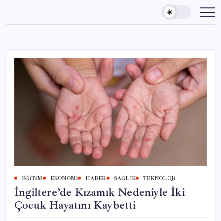
Skip
to
content
EĞITIM
EKONOMI
HABER
SAĞLIK
TEKNOLOJI
İngiltere’de Kızamık Nedeniyle İki
Çocuk Hayatını Kaybetti