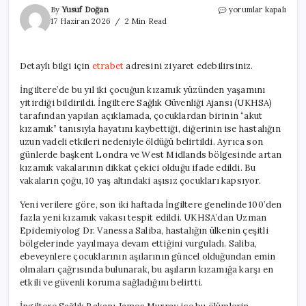
İngiltere’de
By
Yusuf Doğan
yorumlar kapalı
Kızamık
17 Haziran 2026
2 Min Read
Nedeniyle
İki
Çocuk
Detaylı bilgi için
etrabet
adresini ziyaret edebilirsiniz.
Hayatını
Kaybetti
İngiltere’de bu yıl iki çocuğun kızamık yüzünden yaşamını
için
yitirdiği bildirildi. İngiltere Sağlık Güvenliği Ajansı (UKHSA)
tarafından yapılan açıklamada, çocuklardan birinin “akut
kızamık” tanısıyla hayatını kaybettiği, diğerinin ise hastalığın
uzun vadeli etkileri nedeniyle öldüğü belirtildi. Ayrıca son
günlerde başkent Londra ve West Midlands bölgesinde artan
kızamık vakalarının dikkat çekici olduğu ifade edildi. Bu
vakaların çoğu, 10 yaş altındaki aşısız çocukları kapsıyor.
Yeni verilere göre, son iki haftada İngiltere genelinde 100’den
fazla yeni kızamık vakası tespit edildi. UKHSA’dan Uzman
Epidemiyolog Dr. Vanessa Saliba, hastalığın ülkenin çeşitli
bölgelerinde yayılmaya devam ettiğini vurguladı. Saliba,
ebeveynlere çocuklarının aşılarının güncel olduğundan emin
olmaları çağrısında bulunarak, bu aşıların kızamığa karşı en
etkili ve güvenli koruma sağladığını belirtti.