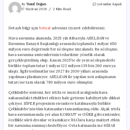
Türkiye’nin
By
Yusuf Doğan
yorumlar kapalı
Hava
17 Haziran 2026
2 Min Read
Savunma
Projelerinde
Önemli
Detaylı bilgi için
betsat
adresini ziyaret edebilirsiniz.
Anlaşmalar
için
Hava savunma alanında, 2025 yılı itibarıyla ASELSAN ve
Savunma Sanayii Başkanlığı arasında toplamda 1 milyar 650
milyon euro değerinde bir sözleşme imzalandı. Bu sözleşme,
hava savunma sistemlerinin tedarikine yönelik olarak
gerçekleştirilmiş olup, Kasım 2025’te de yeni sözleşmelerle
birlikte toplam tutar 1 milyar 122 milyon 139 bin 260 euroya
ulaştı. İlgili teslimatlar ise 2027 ile 2030 yılları arasında
yapılması planlanıyor. ASELSAN ile yapılan son anlaşmanın
tutarı ise tam olarak 780 milyon euro olmuştur.
Çelikkubbe sistemi, her irtifa ve menzil aralığında hava
sahasındaki tehditleri etkisiz hale getirme kabiliyetiyle dikkat
çekiyor. SİPER projesinin envantere katılmasıyla birlikte
Çelikkubbe’nin tüm katmanları tamamlanmış oldu. Alçak irtifa
hava savunmasında yer alan KORKUT ve GÜRZ gibi sistemler,
özellikle sürü dronlar ve kamikaze İHA’lara karşı maliyet etkin
bir savunma sunmayı hedefliyor. Orta katmanda ise HİSAR