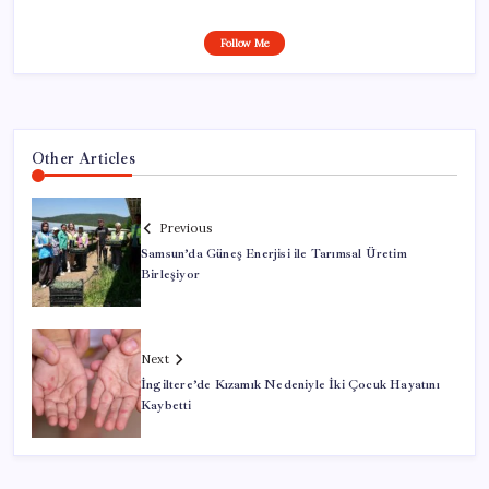
Follow Me
Other Articles
Previous
Samsun’da Güneş Enerjisi ile Tarımsal Üretim
Birleşiyor
Next
İngiltere’de Kızamık Nedeniyle İki Çocuk Hayatını
Kaybetti