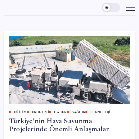
Skip
to
content
EĞITIM
EKONOMI
HABER
SAĞLIK
TEKNOLOJI
Türkiye’nin Hava Savunma
Projelerinde Önemli Anlaşmalar