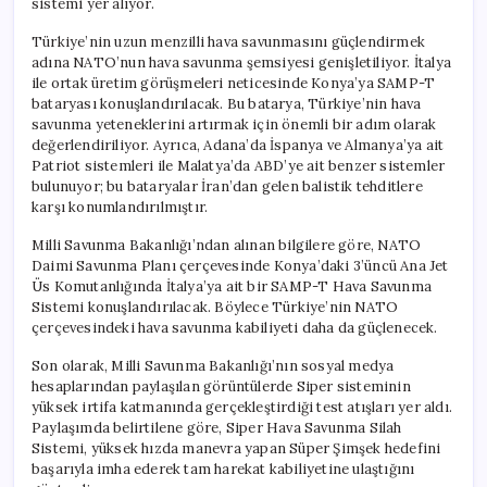
sistemi yer alıyor.
Türkiye’nin uzun menzilli hava savunmasını güçlendirmek
adına NATO’nun hava savunma şemsiyesi genişletiliyor. İtalya
ile ortak üretim görüşmeleri neticesinde Konya’ya SAMP-T
bataryası konuşlandırılacak. Bu batarya, Türkiye’nin hava
savunma yeteneklerini artırmak için önemli bir adım olarak
değerlendiriliyor. Ayrıca, Adana’da İspanya ve Almanya’ya ait
Patriot sistemleri ile Malatya’da ABD’ye ait benzer sistemler
bulunuyor; bu bataryalar İran’dan gelen balistik tehditlere
karşı konumlandırılmıştır.
Milli Savunma Bakanlığı’ndan alınan bilgilere göre, NATO
Daimi Savunma Planı çerçevesinde Konya’daki 3’üncü Ana Jet
Üs Komutanlığında İtalya’ya ait bir SAMP-T Hava Savunma
Sistemi konuşlandırılacak. Böylece Türkiye’nin NATO
çerçevesindeki hava savunma kabiliyeti daha da güçlenecek.
Son olarak, Milli Savunma Bakanlığı’nın sosyal medya
hesaplarından paylaşılan görüntülerde Siper sisteminin
yüksek irtifa katmanında gerçekleştirdiği test atışları yer aldı.
Paylaşımda belirtilene göre, Siper Hava Savunma Silah
Sistemi, yüksek hızda manevra yapan Süper Şimşek hedefini
başarıyla imha ederek tam harekat kabiliyetine ulaştığını