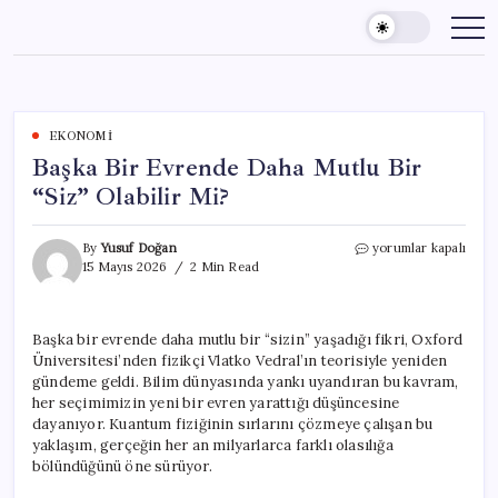
Skip
to
content
EKONOMI
Başka Bir Evrende Daha Mutlu Bir
“Siz” Olabilir Mi?
Başka
By
Yusuf Doğan
yorumlar kapalı
Bir
15 Mayıs 2026
2 Min Read
Evrende
Daha
Mutlu
Başka bir evrende daha mutlu bir “sizin” yaşadığı fikri, Oxford
Bir
Üniversitesi’nden fizikçi Vlatko Vedral’ın teorisiyle yeniden
“Siz”
Olabilir
gündeme geldi. Bilim dünyasında yankı uyandıran bu kavram,
Mi?
her seçimimizin yeni bir evren yarattığı düşüncesine
için
dayanıyor. Kuantum fiziğinin sırlarını çözmeye çalışan bu
yaklaşım, gerçeğin her an milyarlarca farklı olasılığa
bölündüğünü öne sürüyor.