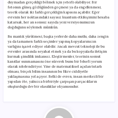
duymadan gerçekliği bölmek için yeterli olabiliyor. Bir
fotonun güneş gözlüğünden geçmesi ya da engellenmesi,
teorik olarak iki farklı gerçekliğin kapısını açabilir. Eğer
evrenin her noktasındaki sayısız kuantum etkileşimini hesaba
katarsak, her an sonsuz sayıda yeni versiyonumuzun
doğduğunu söylemek mümkün.
Bu mantık yürütmesi, başka yerlerde daha mutlu, daha zengin
ya da tamamen farklı seçimler yapmış kopyalarımızın
varlığını işaret ediyor olabilir. Ancak mevcut teknoloji ile bu
evrenler arasında seyahat etmek ya da bu kopyalarla iletişim
kurmak şimdilik imkansız. Eleştirmenler, teorinin somut
kanıtlar sunmamasını öne sürerek bunu bir felsefi yorum
olarak nitelendiriyor. Yine de matematiksel açıdan tutarlı
olması, birçok bilim insanının bu fikre ciddiyetle
yaklaşmasına yol açıyor. Belki de evren, insan merkezli bir
yapıdan öte, yalnızca birbiriyle çarpışan parçacıkların
oluşturduğu dev bir olasılıklar okyanusudur.