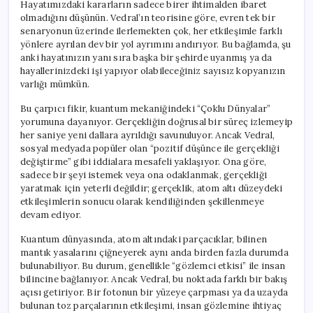
Hayatımızdaki kararların sadece birer ihtimalden ibaret
olmadığını düşünün. Vedral’ın teorisine göre, evren tek bir
senaryonun üzerinde ilerlemekten çok, her etkileşimle farklı
yönlere ayrılan dev bir yol ayrımını andırıyor. Bu bağlamda, şu
anki hayatınızın yanı sıra başka bir şehirde uyanmış ya da
hayallerinizdeki işi yapıyor olabileceğiniz sayısız kopyanızın
varlığı mümkün.
Bu çarpıcı fikir, kuantum mekaniğindeki “Çoklu Dünyalar”
yorumuna dayanıyor. Gerçekliğin doğrusal bir süreç izlemeyip
her saniye yeni dallara ayrıldığı savunuluyor. Ancak Vedral,
sosyal medyada popüler olan “pozitif düşünce ile gerçekliği
değiştirme” gibi iddialara mesafeli yaklaşıyor. Ona göre,
sadece bir şeyi istemek veya ona odaklanmak, gerçekliği
yaratmak için yeterli değildir; gerçeklik, atom altı düzeydeki
etkileşimlerin sonucu olarak kendiliğinden şekillenmeye
devam ediyor.
Kuantum dünyasında, atom altındaki parçacıklar, bilinen
mantık yasalarını çiğneyerek aynı anda birden fazla durumda
bulunabiliyor. Bu durum, genellikle “gözlemci etkisi” ile insan
bilincine bağlanıyor. Ancak Vedral, bu noktada farklı bir bakış
açısı getiriyor. Bir fotonun bir yüzeye çarpması ya da uzayda
bulunan toz parçalarının etkileşimi, insan gözlemine ihtiyaç