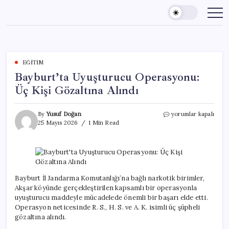
Skip
to
content
EĞITIM
Bayburt’ta Uyuşturucu Operasyonu:
Üç Kişi Gözaltına Alındı
Bayburt’ta
By
Yusuf Doğan
yorumlar kapalı
Uyuşturucu
25 Mayıs 2026
1 Min Read
Operasyonu:
Üç
Kişi
Gözaltına
Alındı
için
Bayburt İl Jandarma Komutanlığı’na bağlı narkotik birimler,
Akşar köyünde gerçekleştirilen kapsamlı bir operasyonla
uyuşturucu maddeyle mücadelede önemli bir başarı elde etti.
Operasyon neticesinde R. S., H. S. ve A. K. isimli üç şüpheli
gözaltına alındı.