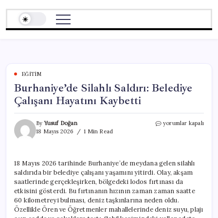
Skip
to
content
EĞITIM
Burhaniye’de Silahlı Saldırı: Belediye
Çalışanı Hayatını Kaybetti
Burhaniye’de
By
Yusuf Doğan
yorumlar kapalı
Silahlı
18 Mayıs 2026
1 Min Read
Saldırı:
Belediye
Çalışanı
18 Mayıs 2026 tarihinde Burhaniye’de meydana gelen silahlı
Hayatını
saldırıda bir belediye çalışanı yaşamını yitirdi. Olay, akşam
Kaybetti
için
saatlerinde gerçekleşirken, bölgedeki lodos fırtınası da
etkisini gösterdi. Bu fırtınanın hızının zaman zaman saatte
60 kilometreyi bulması, deniz taşkınlarına neden oldu.
Özellikle Ören ve Öğretmenler mahallelerinde deniz suyu, plajı