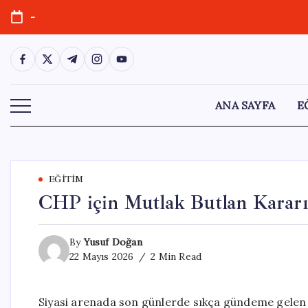
Skip
-
to
content
https://www.facebook.com/
https://twitter.com/
https://t.me/
https://www.instagram.com/
https://youtube.com/
ANA SAYFA
E
EĞITIM
CHP için Mutlak Butlan Kararı
By
Yusuf Doğan
22 Mayıs 2026
2 Min Read
Siyasi arenada son günlerde sıkça gündeme gelen 