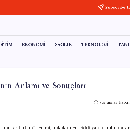
Subscribe t
ĞİTİM
EKONOMİ
SAĞLIK
TEKNOLOJİ
TANI
nın Anlamı ve Sonuçları
CHP
yorumlar kapal
için
Mutlak
Butlan
Kararının
“mutlak butlan” terimi, hukukun en ciddi yaptırımlarında