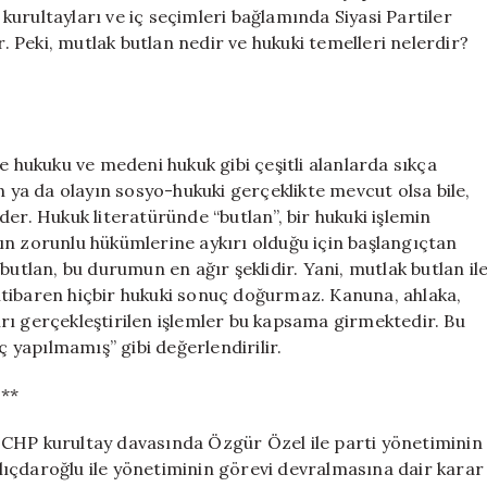
Anlamı
n kurultayları ve iç seçimleri bağlamında Siyasi Partiler
ve
Peki, mutlak butlan nedir ve hukuki temelleri nelerdir?
Sonuçları
için
e hukuku ve medeni hukuk gibi çeşitli alanlarda sıkça
n ya da olayın sosyo-hukuki gerçeklikte mevcut olsa bile,
er. Hukuk literatüründe “butlan”, bir hukuki işlemin
ın zorunlu hükümlerine aykırı olduğu için başlangıçtan
butlan, bu durumun en ağır şeklidir. Yani, mutlak butlan il
n itibaren hiçbir hukuki sonuç doğurmaz. Kanuna, ahlaka,
rı gerçekleştirilen işlemler bu kapsama girmektedir. Bu
ç yapılmamış” gibi değerlendirilir.
?**
 CHP kurultay davasında Özgür Özel ile parti yönetiminin
ıçdaroğlu ile yönetiminin görevi devralmasına dair karar