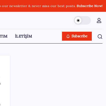
o our newsletter & never miss our best posts.
Subscribe Now!
TIM
İLETİŞİM
Subscribe
ı
SON YAZILAR
Şehrin CHP’de kalan tek belediye
n
başkanıydı: İstifa ettiğini duyurdu