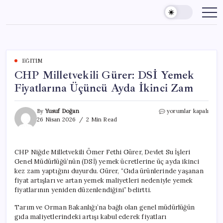
Skip
to
content
EĞITIM
CHP Milletvekili Gürer: DSİ Yemek
Fiyatlarına Üçüncü Ayda İkinci Zam
CHP
By
Yusuf Doğan
yorumlar kapalı
Milletvekili
26 Nisan 2026
2 Min Read
Gürer:
DSİ
Yemek
CHP Niğde Milletvekili Ömer Fethi Gürer, Devlet Su İşleri
Fiyatlarına
Genel Müdürlüğü’nün (DSİ) yemek ücretlerine üç ayda ikinci
Üçüncü
Ayda
kez zam yaptığını duyurdu. Gürer, “Gıda ürünlerinde yaşanan
İkinci
fiyat artışları ve artan yemek maliyetleri nedeniyle yemek
Zam
fiyatlarının yeniden düzenlendiğini” belirtti.
için
Tarım ve Orman Bakanlığı’na bağlı olan genel müdürlüğün
gıda maliyetlerindeki artışı kabul ederek fiyatları