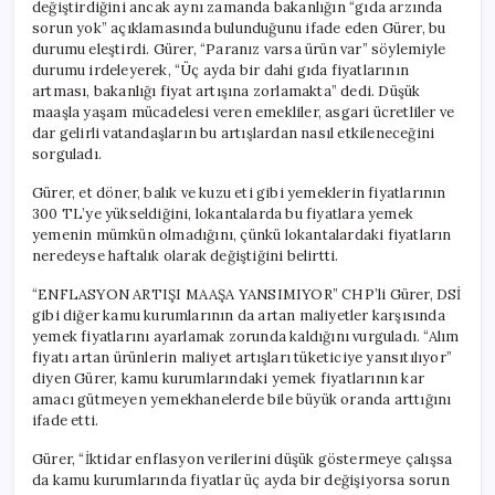
değiştirdiğini ancak aynı zamanda bakanlığın “gıda arzında
sorun yok” açıklamasında bulunduğunu ifade eden Gürer, bu
durumu eleştirdi. Gürer, “Paranız varsa ürün var” söylemiyle
durumu irdeleyerek, “Üç ayda bir dahi gıda fiyatlarının
artması, bakanlığı fiyat artışına zorlamakta” dedi. Düşük
maaşla yaşam mücadelesi veren emekliler, asgari ücretliler ve
dar gelirli vatandaşların bu artışlardan nasıl etkileneceğini
sorguladı.
Gürer, et döner, balık ve kuzu eti gibi yemeklerin fiyatlarının
300 TL’ye yükseldiğini, lokantalarda bu fiyatlara yemek
yemenin mümkün olmadığını, çünkü lokantalardaki fiyatların
neredeyse haftalık olarak değiştiğini belirtti.
“ENFLASYON ARTIŞI MAAŞA YANSIMIYOR” CHP’li Gürer, DSİ
gibi diğer kamu kurumlarının da artan maliyetler karşısında
yemek fiyatlarını ayarlamak zorunda kaldığını vurguladı. “Alım
fiyatı artan ürünlerin maliyet artışları tüketiciye yansıtılıyor”
diyen Gürer, kamu kurumlarındaki yemek fiyatlarının kar
amacı gütmeyen yemekhanelerde bile büyük oranda arttığını
ifade etti.
Gürer, “İktidar enflasyon verilerini düşük göstermeye çalışsa
da kamu kurumlarında fiyatlar üç ayda bir değişiyorsa sorun