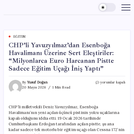
Skip
to
content
EĞITIM
CHP’li Yavuzyılmaz’dan Esenboğa
Havalimanı Üzerine Sert Eleştiriler:
“Milyonlarca Euro Harcanan Pistte
Sadece Eğitim Uçağı İniş Yaptı”
CHP’li
By
Yusuf Doğan
yorumlar kapalı
Yavuzyılmaz’dan
20 Mayıs 2026
1 Min Read
Esenboğa
Havalimanı
Üzerine
CHP’li milletvekili Deniz Yavuzyılmaz, Esenboğa
Sert
Havalimanı’nın yeni açılan üçüncü pistinin yolcu uçaklarına
Eleştiriler:
“Milyonlarca
kapalı olduğunu iddia etti. 19 Ocak 2026 tarihinde
Euro
Cumhurbaşkanı Erdoğan tarafından açılan pistte, şu ana
Harcanan
kadar sadece tek motorlu bir eğitim uçağı olan Cessna 172’nin
Pistte