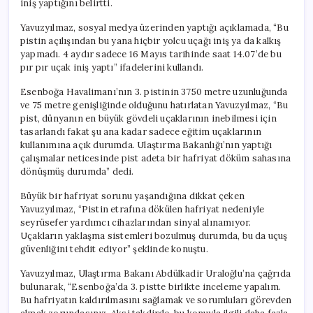
iniş yaptığını belirtti.
Sadece
Eğitim
Yavuzyılmaz, sosyal medya üzerinden yaptığı açıklamada, “Bu
Uçağı
pistin açılışından bu yana hiçbir yolcu uçağı iniş ya da kalkış
İniş
yapmadı. 4 aydır sadece 16 Mayıs tarihinde saat 14.07’de bu
Yaptı”
pır pır uçak iniş yaptı” ifadelerini kullandı.
için
Esenboğa Havalimanı’nın 3. pistinin 3750 metre uzunluğunda
ve 75 metre genişliğinde olduğunu hatırlatan Yavuzyılmaz, “Bu
pist, dünyanın en büyük gövdeli uçaklarının inebilmesi için
tasarlandı fakat şu ana kadar sadece eğitim uçaklarının
kullanımına açık durumda. Ulaştırma Bakanlığı’nın yaptığı
çalışmalar neticesinde pist adeta bir hafriyat döküm sahasına
dönüşmüş durumda” dedi.
Büyük bir hafriyat sorunu yaşandığına dikkat çeken
Yavuzyılmaz, “Pistin etrafına dökülen hafriyat nedeniyle
seyrüsefer yardımcı cihazlarından sinyal alınamıyor.
Uçakların yaklaşma sistemleri bozulmuş durumda, bu da uçuş
güvenliğini tehdit ediyor” şeklinde konuştu.
Yavuzyılmaz, Ulaştırma Bakanı Abdülkadir Uraloğlu’na çağrıda
bulunarak, “Esenboğa’da 3. pistte birlikte inceleme yapalım.
Bu hafriyatın kaldırılmasını sağlamak ve sorumluları görevden