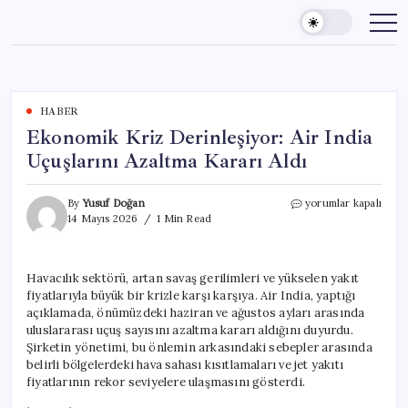
Skip
to
content
HABER
Ekonomik Kriz Derinleşiyor: Air India
Uçuşlarını Azaltma Kararı Aldı
Ekonomik
By
Yusuf Doğan
yorumlar kapalı
Kriz
14 Mayıs 2026
1 Min Read
Derinleşiyor:
Air
India
Havacılık sektörü, artan savaş gerilimleri ve yükselen yakıt
Uçuşlarını
fiyatlarıyla büyük bir krizle karşı karşıya. Air India, yaptığı
Azaltma
Kararı
açıklamada, önümüzdeki haziran ve ağustos ayları arasında
Aldı
uluslararası uçuş sayısını azaltma kararı aldığını duyurdu.
için
Şirketin yönetimi, bu önlemin arkasındaki sebepler arasında
belirli bölgelerdeki hava sahası kısıtlamaları ve jet yakıtı
fiyatlarının rekor seviyelere ulaşmasını gösterdi.