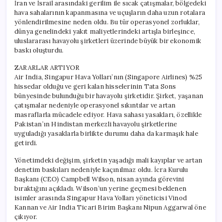
İran ve İsrail arasındaki gerilim ile sıcak çatışmalar, bölgedeki
hava sahalarının kapanmasına ve uçuşların daha uzun rotalara
yönlendirilmesine neden oldu. Bu tür operasyonel zorluklar,
dünya genelindeki yakıt maliyetlerindeki artışla birleşince,
uluslararası havayolu şirketleri üzerinde büyük bir ekonomik
baskı oluşturdu.
ZARARLAR ARTIYOR
Air India, Singapur Hava Yolları’nın (Singapore Airlines) %25
hissedar olduğu ve geri kalan hisselerinin Tata Sons
bünyesinde bulunduğu bir havayolu şirketidir. Şirket, yaşanan
çatışmalar nedeniyle operasyonel sıkıntılar ve artan
masraflarla mücadele ediyor. Hava sahası yasakları, özellikle
Pakistan’ın Hindistan merkezli havayolu şirketlerine
uyguladığı yasaklarla birlikte durumu daha da karmaşık hale
getirdi.
Yönetimdeki değişim, şirketin yaşadığı mali kayıplar ve artan
denetim baskıları nedeniyle kaçınılmaz oldu. İcra Kurulu
Başkanı (CEO) Campbell Wilson, nisan ayında görevini
bıraktığını açıkladı. Wilson’un yerine geçmesi beklenen
isimler arasında Singapur Hava Yolları yöneticisi Vinod
Kannan ve Air India Ticari Birim Başkanı Nipun Aggarwal öne
çıkıyor.