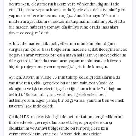
belirtirken, eleştirilerin haksız yere yönlendirildiğini ifade
etti. “Hastane yapımı konusunda ‘Şöyle olsa daha iyi olur’ gibi
yapıcı önerilere her zaman açığız. Ancak konuyu ‘Yukarıda
maden arayacaksınız’ noktasına taşımanın anlamı yok. Hatta
bir maden müzesi yapmayı düşünüyorum; orada insanları
davet edeceğim” dedi.
Arhavi’de madencilik faaliyetlerinin mümkün olmadığını
vurgulayan Çelik, bazı bölgelerin madene açılabileceğini ancak
doğaya zarar verecek bir çalışmaya asla izin vermeyeceklerini
dile getirdi. “Burada insanların yaşamını olumsuz etkileyen
hiçbir projeye onay vermeyeceğiz” şeklinde konuştu.
Ayrıca, Artvin’in yüzde 75’inin tahrip edildiği iddialarına da
yanıt veren Çelik, gerçekte bu oranın yalnızca yüzde 22
olduğunu ve işletmelerin işgal ettiği alanın binde 7 olduğunu
belirtti. “Bu konuda yanıt verilmesi gerekenleri ben
üstleniyorum. Eğer yanlış bir bilgi varsa, yanıtını ben vermek
isterim” şeklinde ekledi.
Çelik, HES projeleriyle ilgili de net bir tutum sergilediklerini
ifade ederek, çevreyi olumsuz etkileyen projelere karşı
olduklarını ve Arhavi bölgesinde bu tür projelere izin
vermeyeceklerini yineledi. “Artvin’deki meseleler