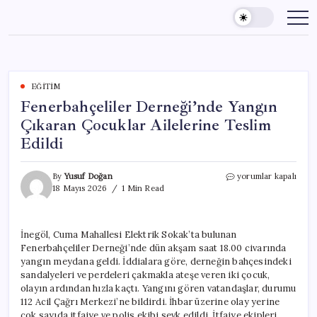
Skip
to
content
EĞITIM
Fenerbahçeliler Derneği’nde Yangın
Çıkaran Çocuklar Ailelerine Teslim
Edildi
Fenerbahçeliler
By
Yusuf Doğan
yorumlar kapalı
Derneği’nde
18 Mayıs 2026
1 Min Read
Yangın
Çıkaran
Çocuklar
İnegöl, Cuma Mahallesi Elektrik Sokak’ta bulunan
Ailelerine
Fenerbahçeliler Derneği’nde dün akşam saat 18.00 civarında
Teslim
Edildi
yangın meydana geldi. İddialara göre, derneğin bahçesindeki
için
sandalyeleri ve perdeleri çakmakla ateşe veren iki çocuk,
olayın ardından hızla kaçtı. Yangını gören vatandaşlar, durumu
112 Acil Çağrı Merkezi’ne bildirdi. İhbar üzerine olay yerine
çok sayıda itfaiye ve polis ekibi sevk edildi. İtfaiye ekipleri,