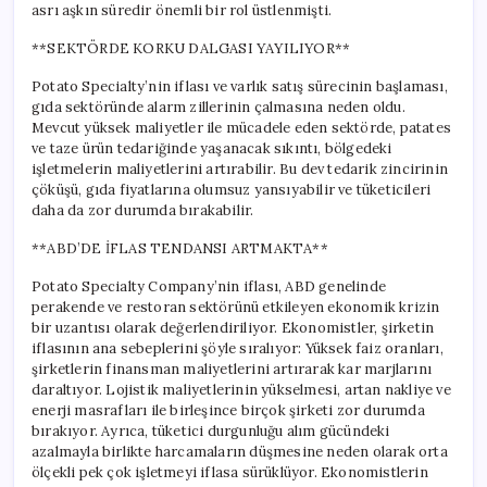
asrı aşkın süredir önemli bir rol üstlenmişti.
**SEKTÖRDE KORKU DALGASI YAYILIYOR**
Potato Specialty’nin iflası ve varlık satış sürecinin başlaması,
gıda sektöründe alarm zillerinin çalmasına neden oldu.
Mevcut yüksek maliyetler ile mücadele eden sektörde, patates
ve taze ürün tedariğinde yaşanacak sıkıntı, bölgedeki
işletmelerin maliyetlerini artırabilir. Bu dev tedarik zincirinin
çöküşü, gıda fiyatlarına olumsuz yansıyabilir ve tüketicileri
daha da zor durumda bırakabilir.
**ABD’DE İFLAS TENDANSI ARTMAKTA**
Potato Specialty Company’nin iflası, ABD genelinde
perakende ve restoran sektörünü etkileyen ekonomik krizin
bir uzantısı olarak değerlendiriliyor. Ekonomistler, şirketin
iflasının ana sebeplerini şöyle sıralıyor: Yüksek faiz oranları,
şirketlerin finansman maliyetlerini artırarak kar marjlarını
daraltıyor. Lojistik maliyetlerinin yükselmesi, artan nakliye ve
enerji masrafları ile birleşince birçok şirketi zor durumda
bırakıyor. Ayrıca, tüketici durgunluğu alım gücündeki
azalmayla birlikte harcamaların düşmesine neden olarak orta
ölçekli pek çok işletmeyi iflasa sürüklüyor. Ekonomistlerin