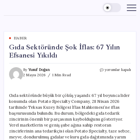
Skip
to
content
HABER
Gıda Sektöründe Şok İflas: 67 Yılın
Efsanesi Yıkıldı
Gıda
By
Yusuf Doğan
yorumlar kapalı
Sektöründe
2 Mayıs 2026
1 Min Read
Şok
İflas:
67
Gıda sektöründe büyük bir çöküş yaşandı: 67 yıl boyunca lider
Yılın
konumda olan Potato Specialty Company, 28 Nisan 2026
Efsanesi
Yıkıldı
tarihinde Teksas Kuzey Bölgesi İflas Mahkemesi’ne iflas
için
başvurusunda bulundu. Bu durum, bölgedeki gıda tedarik
zincirinin önemli bir parçasının kaybolduğunu gösteriyor.
Yerel marketlerin ve geniş şube ağına sahip restoran
zincirlerinin ana tedarikçisi olan Potato Specialty, taze sebze,
meyve, dondurulmuş gıdalar ve kuru gıda dağıtımında yarım