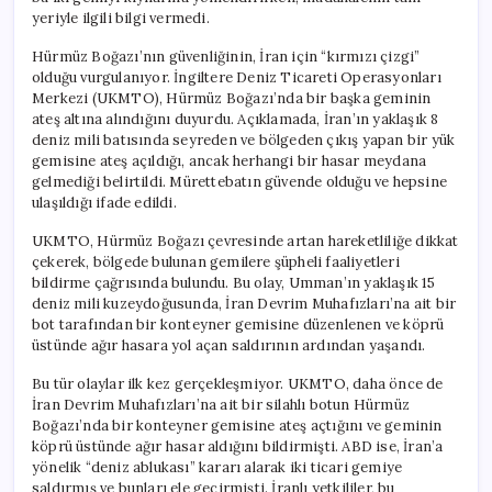
Açıldı
yeriyle ilgili bilgi vermedi.
için
Hürmüz Boğazı’nın güvenliğinin, İran için “kırmızı çizgi”
olduğu vurgulanıyor. İngiltere Deniz Ticareti Operasyonları
Merkezi (UKMTO), Hürmüz Boğazı’nda bir başka geminin
ateş altına alındığını duyurdu. Açıklamada, İran’ın yaklaşık 8
deniz mili batısında seyreden ve bölgeden çıkış yapan bir yük
gemisine ateş açıldığı, ancak herhangi bir hasar meydana
gelmediği belirtildi. Mürettebatın güvende olduğu ve hepsine
ulaşıldığı ifade edildi.
UKMTO, Hürmüz Boğazı çevresinde artan hareketliliğe dikkat
çekerek, bölgede bulunan gemilere şüpheli faaliyetleri
bildirme çağrısında bulundu. Bu olay, Umman’ın yaklaşık 15
deniz mili kuzeydoğusunda, İran Devrim Muhafızları’na ait bir
bot tarafından bir konteyner gemisine düzenlenen ve köprü
üstünde ağır hasara yol açan saldırının ardından yaşandı.
Bu tür olaylar ilk kez gerçekleşmiyor. UKMTO, daha önce de
İran Devrim Muhafızları’na ait bir silahlı botun Hürmüz
Boğazı’nda bir konteyner gemisine ateş açtığını ve geminin
köprü üstünde ağır hasar aldığını bildirmişti. ABD ise, İran’a
yönelik “deniz ablukası” kararı alarak iki ticari gemiye
saldırmış ve bunları ele geçirmişti. İranlı yetkililer, bu