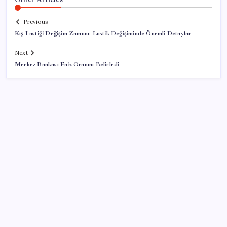
Previous
Kış Lastiği Değişim Zamanı: Lastik Değişiminde Önemli Detaylar
Next
Merkez Bankası Faiz Oranını Belirledi
SON YAZILAR
Tüm dünyaya ‘tatil daveti’
AB’den 348 uyduluk güvenlik iletişim ağına onay