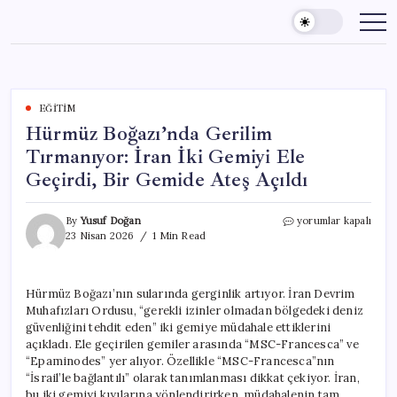
Skip
to
content
EĞITIM
Hürmüz Boğazı’nda Gerilim
Tırmanıyor: İran İki Gemiyi Ele
Geçirdi, Bir Gemide Ateş Açıldı
Hürmüz
By
Yusuf Doğan
yorumlar kapalı
Boğazı’nda
23 Nisan 2026
1 Min Read
Gerilim
Tırmanıyor:
İran
Hürmüz Boğazı’nın sularında gerginlik artıyor. İran Devrim
İki
Muhafızları Ordusu, “gerekli izinler olmadan bölgedeki deniz
Gemiyi
Ele
güvenliğini tehdit eden” iki gemiye müdahale ettiklerini
Geçirdi,
açıkladı. Ele geçirilen gemiler arasında “MSC-Francesca” ve
Bir
“Epaminodes” yer alıyor. Özellikle “MSC-Francesca”nın
Gemide
“İsrail’le bağlantılı” olarak tanımlanması dikkat çekiyor. İran,
Ateş
bu iki gemiyi kıyılarına yönlendirirken, müdahalenin tam