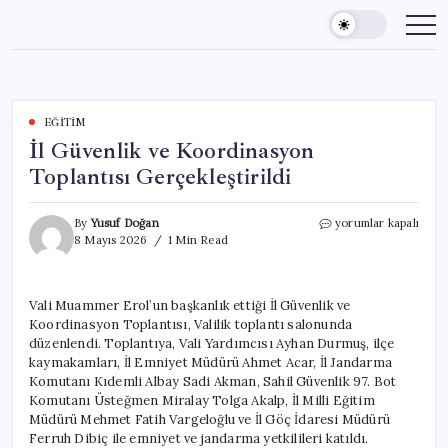
Skip
to
content
EĞITIM
İl Güvenlik ve Koordinasyon
Toplantısı Gerçekleştirildi
İl
By
Yusuf Doğan
yorumlar kapalı
Güvenlik
8 Mayıs 2026
1 Min Read
ve
Koordinasyon
Toplantısı
Vali Muammer Erol’un başkanlık ettiği İl Güvenlik ve
Gerçekleştirildi
Koordinasyon Toplantısı, Valilik toplantı salonunda
için
düzenlendi. Toplantıya, Vali Yardımcısı Ayhan Durmuş, ilçe
kaymakamları, İl Emniyet Müdürü Ahmet Acar, İl Jandarma
Komutanı Kıdemli Albay Sadi Akman, Sahil Güvenlik 97. Bot
Komutanı Üsteğmen Miralay Tolga Akalp, İl Milli Eğitim
Müdürü Mehmet Fatih Vargeloğlu ve İl Göç İdaresi Müdürü
Ferruh Dibiç ile emniyet ve jandarma yetkilileri katıldı.