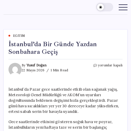
Skip
to
content
EĞITIM
İstanbul’da Bir Günde Yazdan
Sonbahara Geçiş
İstanbul’da
By
Yusuf Doğan
yorumlar kapalı
Bir
22 Mayıs 2026
1 Min Read
Günde
Yazdan
Sonbahara
İstanbul’da Pazar gece saatlerinde etkili olan sağanak yağış,
Geçiş
Meteoroloji Genel Müdürlüğü ve AKOM’un uyarıları
için
doğrultusunda beklenen değişimi hızla gerçekleştirdi. Pazar
günü hava sıcaklıkları yer yer 30 dereceye kadar yükselirken,
ertesi sabah serin bir havayla uyandık.
Gece saatlerinde etkisini gösteren soğuk hava ve poyraz,
İstanbulluların yeni haftaya taze ve serin bir başlangıç