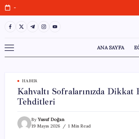
Skip
-
to
content
https://www.facebook.com/
https://twitter.com/
https://t.me/
https://www.instagram.com/
https://youtube.com/
ANA SAYFA
E
HABER
Kahvaltı Sofralarınızda Dikkat
Tehditleri
By
Yusuf Doğan
19 Mayıs 2026
1 Min Read