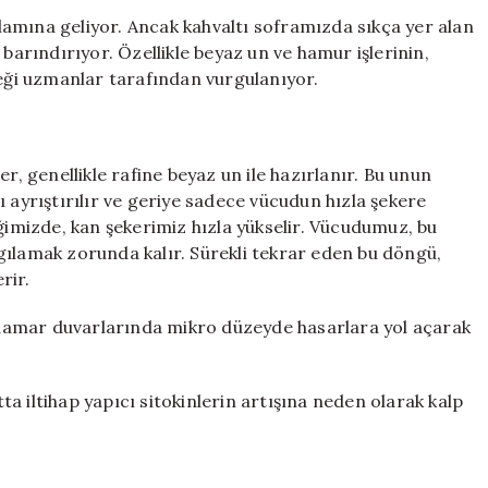
Gereken
anlamına geliyor. Ancak kahvaltı soframızda sıkça yer alan
Kalp
 barındırıyor. Özellikle beyaz un ve hamur işlerinin,
Sağlığı
ği uzmanlar tarafından vurgulanıyor.
Tehditleri
için
r, genellikle rafine beyaz un ile hazırlanır. Bu unun
arı ayrıştırılır ve geriye sadece vücudun hızla şekere
iğimizde, kan şekerimiz hızla yükselir. Vücudumuz, bu
gılamak zorunda kalır. Sürekli tekrar eden bu döngü,
rir.
i, damar duvarlarında mikro düzeyde hasarlara yol açarak
a iltihap yapıcı sitokinlerin artışına neden olarak kalp