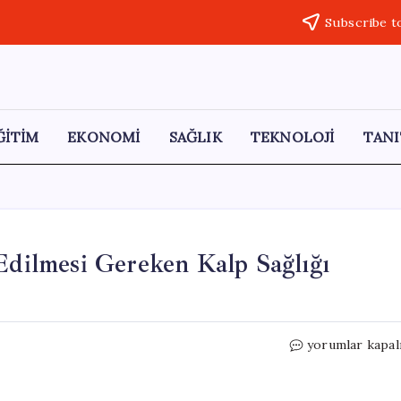
Subscribe t
ĞİTİM
EKONOMİ
SAĞLIK
TEKNOLOJİ
TANI
 Edilmesi Gereken Kalp Sağlığı
Kahvaltı
yorumlar kapal
Sofralarınızda
Dikkat
Edilmesi