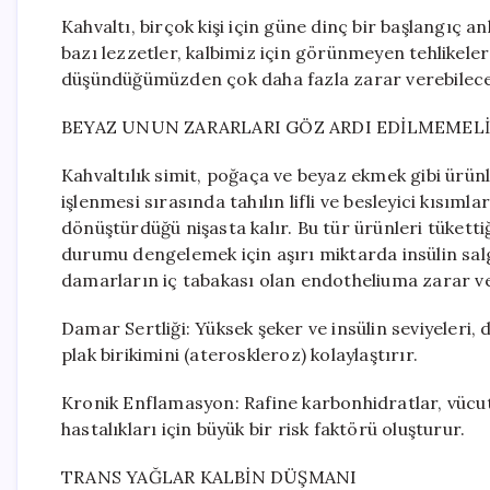
Kahvaltı, birçok kişi için güne dinç bir başlangıç 
bazı lezzetler, kalbimiz için görünmeyen tehlikeler
düşündüğümüzden çok daha fazla zarar verebilece
BEYAZ UNUN ZARARLARI GÖZ ARDI EDİLMEMELİ
Kahvaltılık simit, poğaça ve beyaz ekmek gibi ürünle
işlenmesi sırasında tahılın lifli ve besleyici kısıml
dönüştürdüğü nişasta kalır. Bu tür ürünleri tükett
durumu dengelemek için aşırı miktarda insülin sal
damarların iç tabakası olan endotheliuma zarar ve
Damar Sertliği: Yüksek şeker ve insülin seviyeler
plak birikimini (ateroskleroz) kolaylaştırır.
Kronik Enflamasyon: Rafine karbonhidratlar, vücutt
hastalıkları için büyük bir risk faktörü oluşturur.
TRANS YAĞLAR KALBİN DÜŞMANI