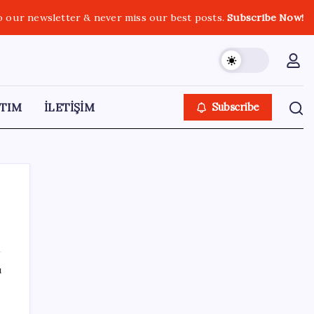
o our newsletter & never miss our best posts.
Subscribe Now!
TIM
İLETİŞİM
Subscribe
SON YAZILAR
ı
Altında taşlar yerinden oynuyor: Dünya
devinden 22 ay sonra tarihi hamle