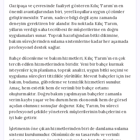
Gazipaşa ve çevresinde faaliyet gösteren Kılıç Tarım’ın en
önemli avantajlarından biri, yerel koşullara uygun çözümler
geliştirmesidir. Tarım, sadece bilgi değil aynı zamanda
deneyim gerektiren bir alandır. Bu noktada Kılıç Tarım,
yılların verdiği saha tecrübesi ile müşterilerine en doğru
uygulamaları sunar. Toprak hazırlığından bitki dikimine,
bakım süreçlerinden sulama sistemlerine kadar her aşamada
profesyonel destek sağlar.
Bahçe düzenleme ve bakım hizmetleri, Kılıç Tarım’ın en çok
tercih edilen hizmetlerinden biridir. Yeni bir bahçe kurmak
isteyenler için planlama, toprak analizi, uygun bitki seçimi ve
uygulama süreçleri titizlikle yürütülür. Mevcut bahçeler için ise
bakım, budama, gübreleme ve temizlik hizmetleri sunulur.
Amaç, hem estetik hem de verimli bir bahçe ortamı
oluşturmaktır. Doğru bakım yapılmayan bahçeler zamanla
verim kaybı yaşar ve bu durum hem ekonomik hem de görsel
açıdan olumsuz sonuçlar doğurur. Kılıç Tarım, bu süreci
profesyonel şekilde yöneterek müşterilerinin bahçelerini en
iyi hale getirir.
İşletmenin öne çıkan hizmetlerinden biri de damlama sulama
sistemi kurulumudur. Günümüzde su tasarrufu ve verimli