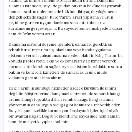
sulama, tarımın en önemli konularından biridir. Damlama
sulama sistemleri, suyu doğrudan bitkinin köküne ulaştırarak
hem su israfını önler hem de bitkinin ihtiyaç duyduğu nemi
dengeli şekilde sağlar. Kılıç Tarım, arazi yapısına ve ürün
çeşidine göre en uygun damlama sistemini planlar ve
kurulumunu gerçekleştirir. Bu sayede hem su maliyetleri düşer
hem de ürün verimi artar.
Damlama sistemi döşeme işlemleri, uzmanlık gerektiren
teknik bir süreçtir. Yanlış planlama veya hatalı uygulama,
sistemin verimli çalışmamasına neden olabilir. Kılıç Tarım, bu
konuda profesyonel ekip ve ekipmanlarıyla hizmet vererek
sorunsuz bir kurulum sağlar. Ayrıca sistem kurulduktan sonra
bakım ve kontrol hizmetleri de sunularak uzun ömürlü
kullanım garanti altına alınır.
Kılıç Tarım’ın sunduğu hizmetler sadece kurulum ile sınırlı
değildir. Müşterilerine danışmanlık hizmeti de sunarak hangi
ürünün hangi toprakta daha verimli olacağı, hangi sulama
yönteminin daha uygun olduğu gibi konularda rehberlik eder.
Bu yaklaşım, özellikle tarıma yeni başlayan kişiler için büyük
bir avantaj sağlar. Doğru yönlendirme sayesinde hem zaman
hem de maliyet kayıpları önlenir.