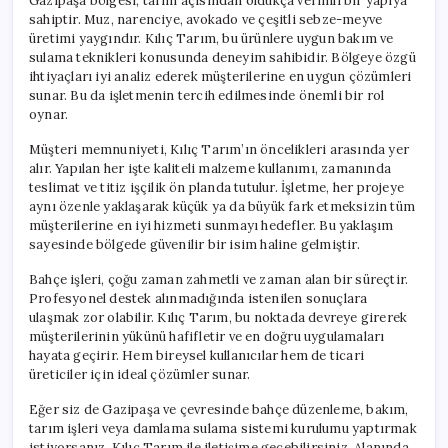
Gazipaşa bölgesi, tarım açısından oldukça verimli bir yapıya
sahiptir. Muz, narenciye, avokado ve çeşitli sebze-meyve
üretimi yaygındır. Kılıç Tarım, bu ürünlere uygun bakım ve
sulama teknikleri konusunda deneyim sahibidir. Bölgeye özgü
ihtiyaçları iyi analiz ederek müşterilerine en uygun çözümleri
sunar. Bu da işletmenin tercih edilmesinde önemli bir rol
oynar.
Müşteri memnuniyeti, Kılıç Tarım’ın öncelikleri arasında yer
alır. Yapılan her işte kaliteli malzeme kullanımı, zamanında
teslimat ve titiz işçilik ön planda tutulur. İşletme, her projeye
aynı özenle yaklaşarak küçük ya da büyük fark etmeksizin tüm
müşterilerine en iyi hizmeti sunmayı hedefler. Bu yaklaşım
sayesinde bölgede güvenilir bir isim haline gelmiştir.
Bahçe işleri, çoğu zaman zahmetli ve zaman alan bir süreçtir.
Profesyonel destek alınmadığında istenilen sonuçlara
ulaşmak zor olabilir. Kılıç Tarım, bu noktada devreye girerek
müşterilerinin yükünü hafifletir ve en doğru uygulamaları
hayata geçirir. Hem bireysel kullanıcılar hem de ticari
üreticiler için ideal çözümler sunar.
Eğer siz de Gazipaşa ve çevresinde bahçe düzenleme, bakım,
tarım işleri veya damlama sulama sistemi kurulumu yaptırmak
istiyorsanız, Kılıç Tarım ile iletişime geçebilirsiniz. Alanında