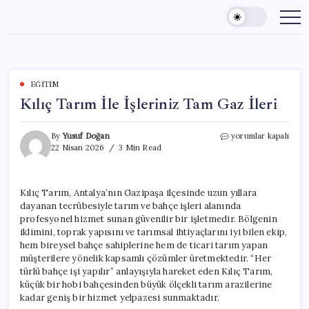
Skip
to
content
EĞITIM
Kılıç Tarım İle İşleriniz Tam Gaz İleri
Kılıç
By
Yusuf Doğan
yorumlar kapalı
Tarım
22 Nisan 2026
3 Min Read
İle
İşleriniz
Tam
Kılıç Tarım, Antalya’nın Gazipaşa ilçesinde uzun yıllara
Gaz
dayanan tecrübesiyle tarım ve bahçe işleri alanında
İleri
için
profesyonel hizmet sunan güvenilir bir işletmedir. Bölgenin
iklimini, toprak yapısını ve tarımsal ihtiyaçlarını iyi bilen ekip,
hem bireysel bahçe sahiplerine hem de ticari tarım yapan
müşterilere yönelik kapsamlı çözümler üretmektedir. “Her
türlü bahçe işi yapılır” anlayışıyla hareket eden Kılıç Tarım,
küçük bir hobi bahçesinden büyük ölçekli tarım arazilerine
kadar geniş bir hizmet yelpazesi sunmaktadır.