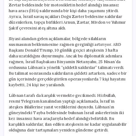
Zevtar beldesinde bir motosikletin hedef alındığı insansız
hava aracı (İHA) saldırısında bir kişi daha yaşamını yitirdi.
Ayrıca, İsrail savaş uçakları Doğu Zavter beldesine saldırılar
düzenlerken, topçu birlikleri Arnun, Zavtar, Mivdon ve Yuhmur
Şakif çevresini ateş altına aldı.
Siyasi alandan gelen açıklamalar, bölgede silahların
susmasının beklenmesine rağmen gerginliği artırıyor. ABD
Başkanı Donald Trump, 10 günlük geçici ateşkesin 3 hafta
daha uzatıldığını duyurmuştu. Ancak bu diplomatik adımlara
rağmen, İsrail Başbakanı Binyamin Netanyahu, 25 Nisan’da
ordusuna Lübnan’a yönelik “şiddetli saldırılar” talimatı verdi.
Bu talimat sonrasında saldırıların şiddeti artarken, sadece bir
gün içerisinde gerçekleştirilen operasyonlarda 7 kişi hayatını
kaybetti, 24 kişi ise yaralandı.
Lübnan tarafı da karşılık vermekte gecikmedi. Hizbullah,
resmi Telegram kanalından yaptığı açıklamada, İsrail’in
ateşkes ihlallerine yanıt verdiklerini duyurdu. Lübnan’ın
güneyindeki Tayba beldesinde bulunan İsrail askerlerinin iki
kez insansız hava araçlarıyla hedef alındığı belirtildi. Bu
karşılıklı saldırılar, ilan edilen ateşkesin ne kadar uygulanabilir
olduğuna dair tartışmaları yeniden gündeme getirdi.