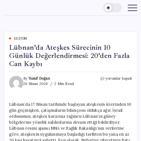
Skip
to
content
EĞITIM
Lübnan’da Ateşkes Sürecinin 10
Günlük Değerlendirmesi: 20’den Fazla
Can Kaybı
Lübnan’da
By
Yusuf Doğan
yorumlar kapalı
Ateşkes
26 Nisan 2026
2 Min Read
Sürecinin
10
Günlük
Lübnan’da 17 Nisan tarihinde başlayan ateşkesin üzerinden 10
Değerlendirmesi:
gün geçmişken, çatışmaların bilançosu oldukça ağır. İsrail
20’den
Fazla
ordusunun, ateşkes kararına rağmen Lübnan’ın güney
Can
bölgelerine yönelik saldırılarına devam ettiği bildiriliyor.
Kaybı
Lübnan resmi ajansı NNA ve Sağlık Bakanlığı’nın verilerine
için
göre, ateşkesin uygulanmaya başladığı tarihten bu yana en az
20 kişi hayatını kaybetti. Son olarak, Nebatiye vilayetinin Batı