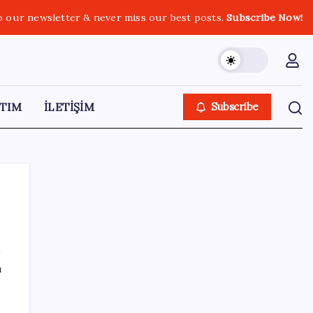
o our newsletter & never miss our best posts.
Subscribe Now!
TIM
İLETİŞİM
Subscribe
SON YAZILAR
ı
Tüm dünyaya ‘tatil daveti’