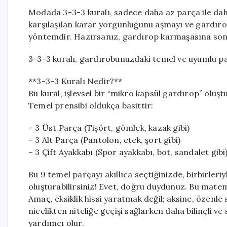
Modada 3-3-3 kuralı, sadece daha az parça ile dah
karşılaşılan karar yorgunluğunu aşmayı ve gardırobu
yöntemdir. Hazırsanız, gardırop karmaşasına son
3-3-3 kuralı, gardırobunuzdaki temel ve uyumlu par
**3-3-3 Kuralı Nedir?**
Bu kural, işlevsel bir “mikro kapsül gardırop” olu
Temel prensibi oldukça basittir:
– 3 Üst Parça (Tişört, gömlek, kazak gibi)
– 3 Alt Parça (Pantolon, etek, şort gibi)
– 3 Çift Ayakkabı (Spor ayakkabı, bot, sandalet gibi
Bu 9 temel parçayı akıllıca seçtiğinizde, birbirle
oluşturabilirsiniz! Evet, doğru duydunuz. Bu matem
Amaç, eksiklik hissi yaratmak değil; aksine, özenle
nicelikten niteliğe geçişi sağlarken daha bilinçli 
yardımcı olur.