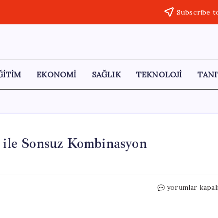
Subscribe t
ĞİTİM
EKONOMİ
SAĞLIK
TEKNOLOJİ
TANI
a ile Sonsuz Kombinasyon
Modada
yorumlar kapal
3-
3-
3