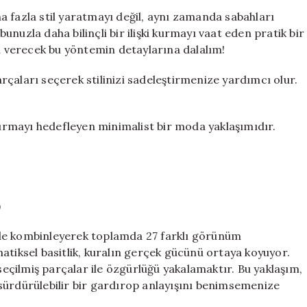
Kuralı
a fazla stil yaratmayı değil, aynı zamanda sabahları
ile
nuzla daha bilinçli bir ilişki kurmayı vaat eden pratik bir
9
 verecek bu yöntemin detaylarına dalalım!
Parça
ile
çaları seçerek stilinizi sadeleştirmenize yardımcı olur.
Sonsuz
Kombinasyon
Oluşturmanın
şturmayı hedefleyen minimalist bir moda yaklaşımıdır.
Yolları
için
)
riyle kombinleyerek toplamda 27 farklı görünüm
atiksel basitlik, kuralın gerçek gücünü ortaya koyuyor.
 seçilmiş parçalar ile özgürlüğü yakalamaktır. Bu yaklaşım,
ve sürdürülebilir bir gardırop anlayışını benimsemenize