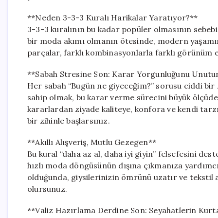
**Neden 3-3-3 Kuralı Harikalar Yaratıyor?**
3-3-3 kuralının bu kadar popüler olmasının sebebi,
bir moda akımı olmanın ötesinde, modern yaşamın g
parçalar, farklı kombinasyonlarla farklı görünüm e
**Sabah Stresine Son: Karar Yorgunluğunu Unutu
Her sabah “Bugün ne giyeceğim?” sorusu ciddi bir 
sahip olmak, bu karar verme sürecini büyük ölçüde k
kararlardan ziyade kaliteye, konfora ve kendi tarz
bir zihinle başlarsınız.
**Akıllı Alışveriş, Mutlu Gezegen**
Bu kural “daha az al, daha iyi giyin” felsefesini des
hızlı moda döngüsünün dışına çıkmanıza yardımcı
olduğunda, giysilerinizin ömrünü uzatır ve teksti
olursunuz.
**Valiz Hazırlama Derdine Son: Seyahatlerin Kurta