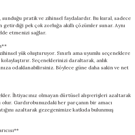
 sunduğu pratik ve zihinsel faydalardır. Bu kural, sadece
etirdiği pek çok zorluğa akıllı çözümler sunar. Aynı
lde etmenizi sağlar.
n**
zihinsel yük oluşturuyor. Sınırlı ama uyumlu seçeneklere
olaylaştırır. Seçeneklerinizi daraltarak, anlık
ınıza odaklanabilirsiniz. Böylece güne daha sakin ve net
tekler. İhtiyacınız olmayan dürtüsel alışverişleri azaltarak
 olur. Gardırobunuzdaki her parçanın bir amacı
l atığını azaltarak gezegenimize katkıda bulunmuş
rıcısı**