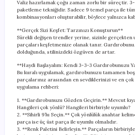
Valiz hazırlamak çoğu zaman zorlu bir süreçtir. 3-
paketleme tekniğidir. Sadece 9 temel parça ile tüm
kombinasyonları oluşturabilir, böylece yalnızca kab
**Gerçek Sizi Keşfet: Tarzınızı Konuşturun**
Sürekli değişen trendler yerine, sizinle gerçekten 
parçaları keşfetmenize olanak tanır. Gardırobunuz,
dolduğunda, stilinizdeki özgüven de artar.
**Haydi Başlayalım: Kendi 3-3-3 Gardırobunuzu Y
Bu kuralı uygulamak, gardırobunuzu tamamen boş
parçalarınız arasından en sevdiklerinizi ve en çok 
uygulama rehberi:
1. **Gardırobunuzu Gözden Geçirin.** Mevcut kıyaf
Hangileri çok yönlü? Hangileri birbiriyle uyumlu?
2. **Sihirli 9’lu Seçin.** Çok yönlülük anahtar kelim
parça ise üç üst parça ile uyumlu olmalıdır.
3. **Renk Paletini Belirleyin.** Parçaların birbiriyle