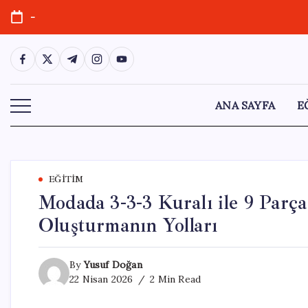
Skip
-
to
content
https://www.facebook.com/
https://twitter.com/
https://t.me/
https://www.instagram.com/
https://youtube.com/
ANA SAYFA
E
EĞITIM
Modada 3-3-3 Kuralı ile 9 Parç
Oluşturmanın Yolları
By
Yusuf Doğan
22 Nisan 2026
2 Min Read