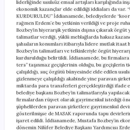
liderliğinde usulsüz emsal artışları karşılığında in
ekonomik kazançlar elde edildiği iddiaları da 
KURDURULDU” İddianamede, belediyelerde “koord
rağmen Erdem’e bu yetkinin verildiği ve proje ruhsa
Bozbey’in hiyerarşik yetkinin dışına çıkarak örgüt 
talimatlar verdiği, yüklü meblağlarda haksız kazançl
şahısların konumları itibarıyla lidere mutlak itaat
Bozbey’in talimatları ve telkinleriyle örgüt hiyera
kurdurulduğu belirtildi. İddianamede, bu firmalara
ters” taşınmaz geçişlerinin olduğu, bu geçişlerin ti
çalışıldığı, suç örgütü bünyesinde elde edilen usul
gizlenmeye çalışıldığı akabinde yine paravan şirket
miktarda para transferleri gerçekleştirdiği ifade 
belediye başkanı Bozbey’in talimatlarıyla yapılacak
firmalardan rüşvet olarak gayrimenkul istediği öne
şüphelilerden paravan şirketlere gayrimenkul devir
gösterilmişse de MASAK raporunda tapu devirlerin
işaret edildi. İddianamede, Mustafa Bozbey’in ek
dönemin Nilüfer Belediye Başkanı Yardımcısı Er