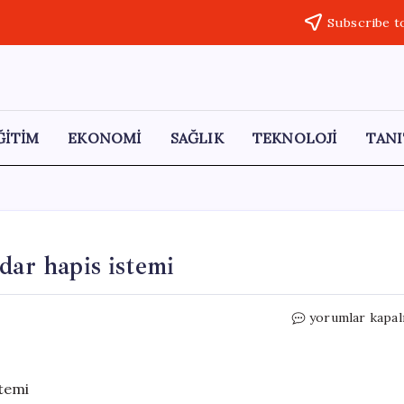
Subscribe t
ĞİTİM
EKONOMİ
SAĞLIK
TEKNOLOJİ
TANI
dar hapis istemi
Mustafa
yorumlar kapal
Bozbey
için
402
yıla