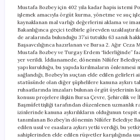
Mustafa Bozbey için 402 yıla kadar hapis istemi P
işlemek amacıyla örgüt kurma, yönetme ve suç işl
kaynaklanan mal varlığı değerlerini aklama ve imar k
Bakanlığınca geçici tedbirle görevden uzaklaştırı
de aralarında bulunduğu 37’si tutuklu 63 sanık ha
Başsavcılığınca hazırlanan ve Bursa 2. Ağır Ceza 
Mustafa Bozbey ve Turgay Erdem “liderliğinde” faal
yer verildi. İddianamede, dönemin Nilüfer Belediy
yapı kurulduğu, bu yapıda kırılmaların önlenmesi ma
sağlandığı, Bozbey’in suçtan elde edilen gelirleri ai
statüsünde olan diğer şüphelilere kanuna aykırı tali
ruhsatlarında imzaları bulunan örgüt üyelerinin ka
konusu projelere ilişkin Bursa Çevre, Şehircilik ve İk
Başmüfettişliği tarafından düzenlenen uzmanlık r
izinlerinde kanuna aykırılıkların olduğunun tespit e
tanımlanan Bozbey’in dönemin Nilüfer Belediye Ba
edilen usul ve esaslara aykırı yetki verdiği, bu y
sahiplerinden elde edilen rüşvetler karşılığında u