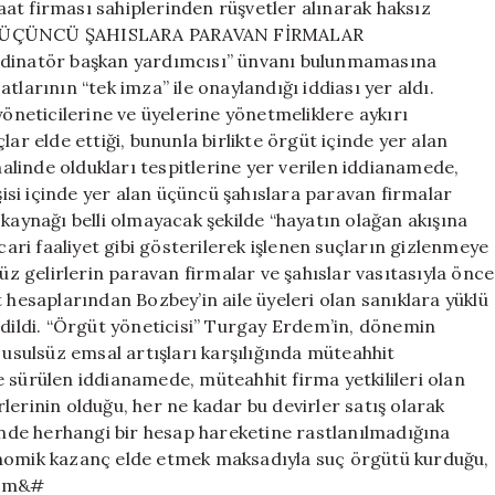
şaat firması sahiplerinden rüşvetler alınarak haksız
var. “ÜÇÜNCÜ ŞAHISLARA PARAVAN FİRMALAR
inatör başkan yardımcısı” ünvanı bulunmamasına
tlarının “tek imza” ile onaylandığı iddiası yer aldı.
yöneticilerine ve üyelerine yönetmeliklere aykırı
ar elde ettiği, bununla birlikte örgüt içinde yer alan
 halinde oldukları tespitlerine yer verilen iddianamede,
rşisi içinde yer alan üçüncü şahıslara paravan firmalar
 kaynağı belli olmayacak şekilde “hayatın olağan akışına
cari faaliyet gibi gösterilerek işlenen suçların gizlenmeye
süz gelirlerin paravan firmalar ve şahıslar vasıtasıyla önce
 hesaplarından Bozbey’in aile üyeleri olan sanıklara yüklü
edildi. “Örgüt yöneticisi” Turgay Erdem’in, dönemin
 usulsüz emsal artışları karşılığında müteahhit
 sürülen iddianamede, müteahhit firma yetkilileri olan
lerinin olduğu, her ne kadar bu devirler satış olarak
de herhangi bir hesap hareketine rastlanılmadığına
onomik kazanç elde etmek maksadıyla suç örgütü kurduğu,
dem&#