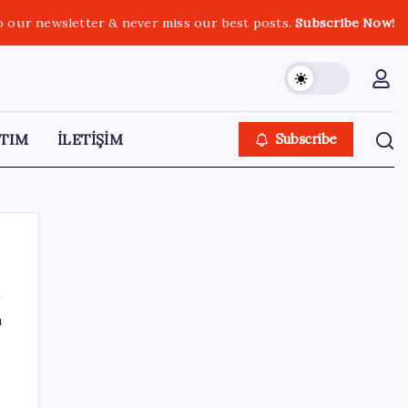
o our newsletter & never miss our best posts.
Subscribe Now!
TIM
İLETİŞİM
Subscribe
ı
SON YAZILAR
Şehrin CHP’de kalan tek belediye
başkanıydı: İstifa ettiğini duyurdu