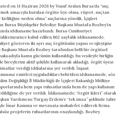
kadar
osted on 11 Haziran 2026 by Yusuf Arslan Bursa’da “suç
hapis
emek amacıyla kurulan örgüte üye olma, rüşvet, suçtan
istemi
irliliğine neden olma” suçlarına yönelik, İçişleri
için
lan Bursa Büyükşehir Belediye Başkanı Mustafa Bozbey’in
kkında iddianame hazırlandı. Bursa Cumhuriyet
Mahkemesince kabul edilen 862 sayfalık iddianamede,
iyet gösteren iki ayrı suç örgütünün yapısı ve işleyişine
e Başkanı Mustafa Bozbey tarafından belli bir örgütsel
ksadıyla kamu gücünün kullanıldığı, bu vesileyle birliğin
le bireylerini aktif şekilde kullanarak akladığı, örgüt üyesi
matlar verdiği iddialarına yer verildi. İnşaat
nunsuz emirleri uyguladıkları belirtilen iddianamede, söz
lim Değişikliği İl Müdürlüğü ile İçişleri Bakanlığı Mülkiye
aporlarında hem yapı ruhsatlarında hem de yapı kullanım
dildiğine de yer verildi. İddianamede; “örgüt lideri” olara
şkan Yardımcısı Turgay Erdem’e “tek imza” şeklinde tabir
etkiyle İmar Kanunu ve mevzuata muhalefet edilerek firma
sulsüz projelerin ruhsatlarının onaylandığı, Bozbey