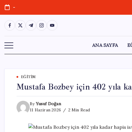
Skip
-
to
content
https://www.facebook.com/
https://twitter.com/
https://t.me/
https://www.instagram.com/
https://youtube.com/
ANA SAYFA
E
EĞITIM
Mustafa Bozbey için 402 yıla ka
By
Yusuf Doğan
11 Haziran 2026
2 Min Read