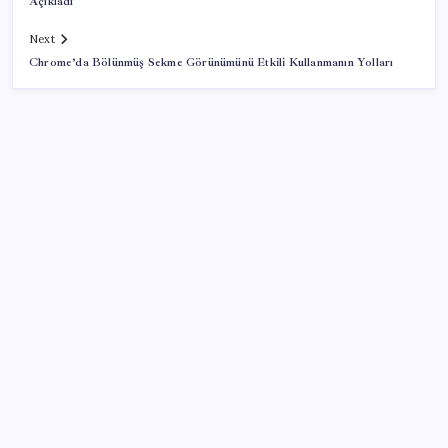
Açıkladı
Next
Chrome’da Bölünmüş Sekme Görünümünü Etkili Kullanmanın Yolları
SON YAZILAR
Tüm dünyaya ‘tatil daveti’
AB’den 348 uyduluk güvenlik iletişim ağına onay
Altında taşlar yerinden oynuyor: Dünya devinden 22
ay sonra tarihi hamle
Bu otomobil tek depo yakıtla 1980 kilometre gitti: