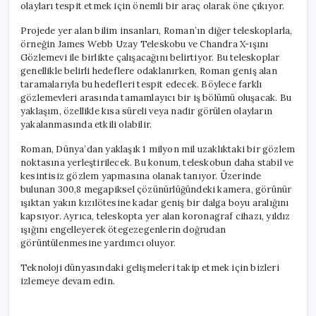
olayları tespit etmek için önemli bir araç olarak öne çıkıyor.
Projede yer alan bilim insanları, Roman’ın diğer teleskoplarla,
örneğin James Webb Uzay Teleskobu ve Chandra X-ışını
Gözlemevi ile birlikte çalışacağını belirtiyor. Bu teleskoplar
genellikle belirli hedeflere odaklanırken, Roman geniş alan
taramalarıyla bu hedefleri tespit edecek. Böylece farklı
gözlemevleri arasında tamamlayıcı bir iş bölümü oluşacak. Bu
yaklaşım, özellikle kısa süreli veya nadir görülen olayların
yakalanmasında etkili olabilir.
Roman, Dünya’dan yaklaşık 1 milyon mil uzaklıktaki bir gözlem
noktasına yerleştirilecek. Bu konum, teleskobun daha stabil ve
kesintisiz gözlem yapmasına olanak tanıyor. Üzerinde
bulunan 300,8 megapiksel çözünürlüğündeki kamera, görünür
ışıktan yakın kızılötesine kadar geniş bir dalga boyu aralığını
kapsıyor. Ayrıca, teleskopta yer alan koronagraf cihazı, yıldız
ışığını engelleyerek ötegezegenlerin doğrudan
görüntülenmesine yardımcı oluyor.
Teknoloji dünyasındaki gelişmeleri takip etmek için bizleri
izlemeye devam edin.