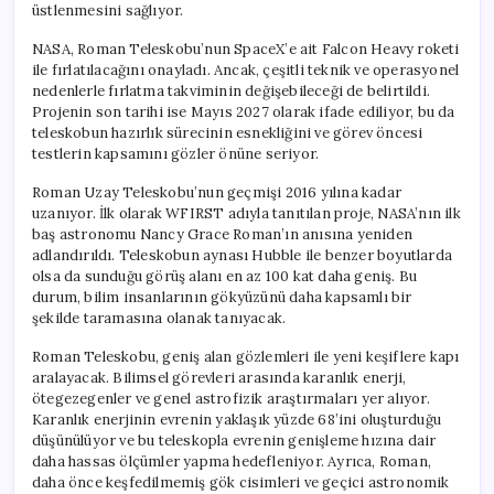
üstlenmesini sağlıyor.
NASA, Roman Teleskobu’nun SpaceX’e ait Falcon Heavy roketi
ile fırlatılacağını onayladı. Ancak, çeşitli teknik ve operasyonel
nedenlerle fırlatma takviminin değişebileceği de belirtildi.
Projenin son tarihi ise Mayıs 2027 olarak ifade ediliyor, bu da
teleskobun hazırlık sürecinin esnekliğini ve görev öncesi
testlerin kapsamını gözler önüne seriyor.
Roman Uzay Teleskobu’nun geçmişi 2016 yılına kadar
uzanıyor. İlk olarak WFIRST adıyla tanıtılan proje, NASA’nın ilk
baş astronomu Nancy Grace Roman’ın anısına yeniden
adlandırıldı. Teleskobun aynası Hubble ile benzer boyutlarda
olsa da sunduğu görüş alanı en az 100 kat daha geniş. Bu
durum, bilim insanlarının gökyüzünü daha kapsamlı bir
şekilde taramasına olanak tanıyacak.
Roman Teleskobu, geniş alan gözlemleri ile yeni keşiflere kapı
aralayacak. Bilimsel görevleri arasında karanlık enerji,
ötegezegenler ve genel astrofizik araştırmaları yer alıyor.
Karanlık enerjinin evrenin yaklaşık yüzde 68’ini oluşturduğu
düşünülüyor ve bu teleskopla evrenin genişleme hızına dair
daha hassas ölçümler yapma hedefleniyor. Ayrıca, Roman,
daha önce keşfedilmemiş gök cisimleri ve geçici astronomik