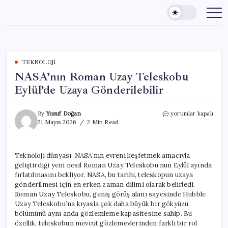
Skip
to
content
TEKNOLOJI
NASA’nın Roman Uzay Teleskobu
Eylül’de Uzaya Gönderilebilir
NASA’nın
By
Yusuf Doğan
yorumlar kapalı
Roman
21 Mayıs 2026
2 Min Read
Uzay
Teleskobu
Eylül’de
Teknoloji dünyası, NASA’nın evreni keşfetmek amacıyla
Uzaya
geliştirdiği yeni nesil Roman Uzay Teleskobu’nun Eylül ayında
Gönderilebilir
için
fırlatılmasını bekliyor. NASA, bu tarihi, teleskopun uzaya
gönderilmesi için en erken zaman dilimi olarak belirledi.
Roman Uzay Teleskobu, geniş görüş alanı sayesinde Hubble
Uzay Teleskobu’na kıyasla çok daha büyük bir gökyüzü
bölümünü aynı anda gözlemleme kapasitesine sahip. Bu
özellik, teleskobun mevcut gözlemevlerinden farklı bir rol