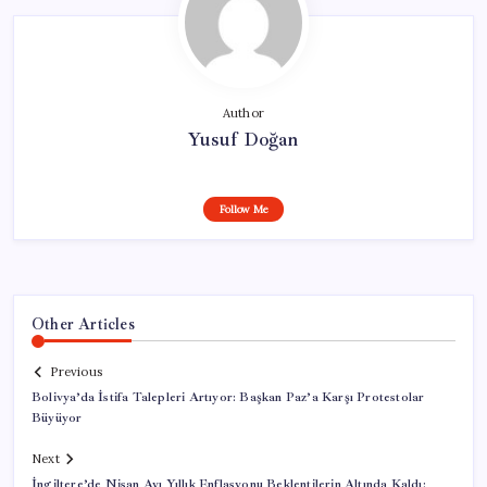
Author
Yusuf Doğan
Follow Me
Other Articles
Previous
Bolivya’da İstifa Talepleri Artıyor: Başkan Paz’a Karşı Protestolar
Büyüyor
Next
İngiltere’de Nisan Ayı Yıllık Enflasyonu Beklentilerin Altında Kaldı: