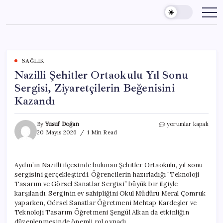
Skip
to
content
SAĞLIK
Nazilli Şehitler Ortaokulu Yıl Sonu
Sergisi, Ziyaretçilerin Beğenisini
Kazandı
Nazilli
By
Yusuf Doğan
yorumlar kapalı
Şehitler
20 Mayıs 2026
1 Min Read
Ortaokulu
Yıl
Sonu
Aydın’ın Nazilli ilçesinde bulunan Şehitler Ortaokulu, yıl sonu
Sergisi,
sergisini gerçekleştirdi. Öğrencilerin hazırladığı “Teknoloji
Ziyaretçilerin
Beğenisini
Tasarım ve Görsel Sanatlar Sergisi” büyük bir ilgiyle
Kazandı
karşılandı. Serginin ev sahipliğini Okul Müdürü Meral Çomruk
için
yaparken, Görsel Sanatlar Öğretmeni Mehtap Kardeşler ve
Teknoloji Tasarım Öğretmeni Şengül Alkan da etkinliğin
düzenlenmesinde önemli rol oynadı.