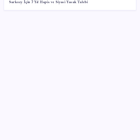
Sarkozy İçin 7 Yıl Hapis ve Siyasi Yasak Talebi
SON YAZILAR
Şehrin CHP’de kalan tek belediye başkanıydı: İstifa
ettiğini duyurdu
Pompada tabelalar değişiyor: 6 liralık fark için son
saatler
AKP’den ‘çerçeve kanun’ görüşmeleri… Önce DEM
Parti heyeti ile ardından MHP’li Yıldız’la bir araya
geldiler