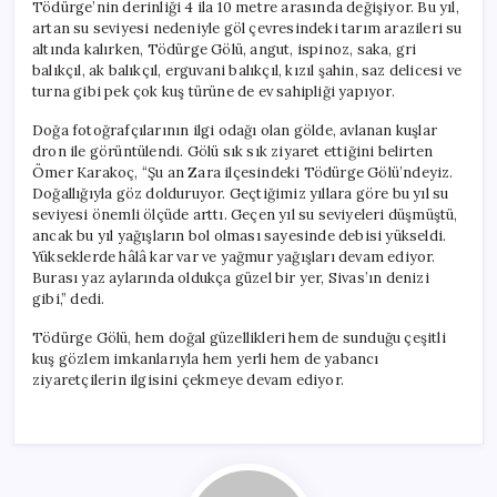
Tödürge’nin derinliği 4 ila 10 metre arasında değişiyor. Bu yıl,
artan su seviyesi nedeniyle göl çevresindeki tarım arazileri su
altında kalırken, Tödürge Gölü, angut, ispinoz, saka, gri
balıkçıl, ak balıkçıl, erguvani balıkçıl, kızıl şahin, saz delicesi ve
turna gibi pek çok kuş türüne de ev sahipliği yapıyor.
Doğa fotoğrafçılarının ilgi odağı olan gölde, avlanan kuşlar
dron ile görüntülendi. Gölü sık sık ziyaret ettiğini belirten
Ömer Karakoç, “Şu an Zara ilçesindeki Tödürge Gölü’ndeyiz.
Doğallığıyla göz dolduruyor. Geçtiğimiz yıllara göre bu yıl su
seviyesi önemli ölçüde arttı. Geçen yıl su seviyeleri düşmüştü,
ancak bu yıl yağışların bol olması sayesinde debisi yükseldi.
Yükseklerde hâlâ kar var ve yağmur yağışları devam ediyor.
Burası yaz aylarında oldukça güzel bir yer, Sivas’ın denizi
gibi,” dedi.
Tödürge Gölü, hem doğal güzellikleri hem de sunduğu çeşitli
kuş gözlem imkanlarıyla hem yerli hem de yabancı
ziyaretçilerin ilgisini çekmeye devam ediyor.