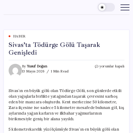
Skip
to
content
HABER
Sivas’ta Tödürge Gölü Taşarak
Genişledi
Sivas’ta
By
Yusuf Doğan
yorumlar kapalı
Tödürge
13 Mayıs 2026
1 Min Read
Gölü
Taşarak
Genişledi
Sivas’ın en büyük gölü olan Tödürge Gölü, son günlerde etkili
için
olan yağışlarla birlikte yatağından taşarak çevresini sarhoş
eden bir manzara oluşturdu. Kent merkezine 50 kilometre,
Zara ilçesine ise sadece 5 kilometre mesafede bulunan göl, kış
aylarında yağan karların ve ilkbahar yağmurlarının
birikmesiyle geniş bir alana yayıldı.
5 kilometrekarelik yüzölçümüyle Sivas’ın en büyük gölü olan