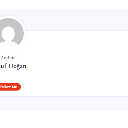
Author
suf Doğan
Follow Me