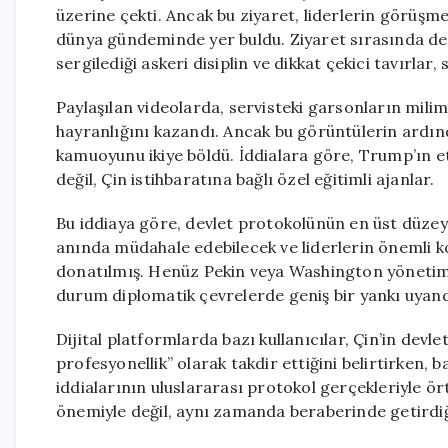
üzerine çekti. Ancak bu ziyaret, liderlerin görüşme
dünya gündeminde yer buldu. Ziyaret sırasında dev
sergilediği askeri disiplin ve dikkat çekici tavırla
Paylaşılan videolarda, servisteki garsonların mili
hayranlığını kazandı. Ancak bu görüntülerin ardınd
kamuoyunu ikiye böldü. İddialara göre, Trump’ın et
değil, Çin istihbaratına bağlı özel eğitimli ajanlar.
Bu iddiaya göre, devlet protokolünün en üst düzeyi
anında müdahale edebilecek ve liderlerin önemli ko
donatılmış. Henüz Pekin veya Washington yönetimi
durum diplomatik çevrelerde geniş bir yankı uyand
Dijital platformlarda bazı kullanıcılar, Çin’in devl
profesyonellik” olarak takdir ettiğini belirtirken,
iddialarının uluslararası protokol gerçekleriyle ö
önemiyle değil, aynı zamanda beraberinde getirdiği