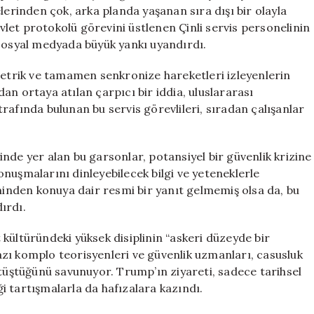
ve
lerinden çok, arka planda yaşanan sıra dışı bir olayla
Şok
let protokolü görevini üstlenen Çinli servis personelinin
Edici
r, sosyal medyada büyük yankı uyandırdı.
İddialar
için
metrik ve tamamen senkronize hareketleri izleyenlerin
an ortaya atılan çarpıcı bir iddia, uluslararası
rafında bulunan bu servis görevlileri, sıradan çalışanlar
nde yer alan bu garsonlar, potansiyel bir güvenlik krizine
nuşmalarını dinleyebilecek bilgi ve yeteneklerle
nden konuya dair resmi bir yanıt gelmemiş olsa da, bu
ırdı.
et kültüründeki yüksek disiplinin “askeri düzeyde bir
 bazı komplo teorisyenleri ve güvenlik uzmanları, casusluk
rtüştüğünü savunuyor. Trump’ın ziyareti, sadece tarihsel
 tartışmalarla da hafızalara kazındı.