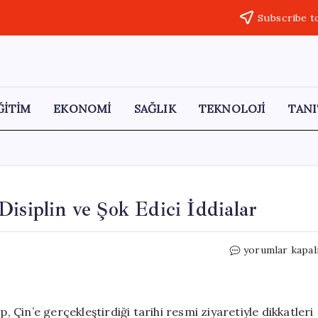
Subscribe t
ĞİTİM
EKONOMİ
SAĞLIK
TEKNOLOJİ
TANI
isiplin ve Şok Edici İddialar
Trump’ın
yorumlar kapal
Çin
Ziyareti:
Yüksek
Disiplin
Çin’e gerçekleştirdiği tarihi resmi ziyaretiyle dikkatleri