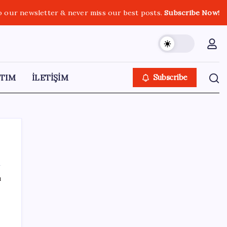
o our newsletter & never miss our best posts.
Subscribe Now!
TIM
İLETİŞİM
Subscribe
ı
SON YAZILAR
Tüm dünyaya ‘tatil daveti’