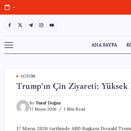
Skip
-
to
content
https://www.facebook.com/
https://twitter.com/
https://t.me/
https://www.instagram.com/
https://youtube.com/
ANA SAYFA
E
EĞITIM
Trump’ın Çin Ziyareti: Yüksek D
By
Yusuf Doğan
17 Mayıs 2026
1 Min Read
17 Mayıs 2026 tarihinde ABD Başkanı Donald Trump, 