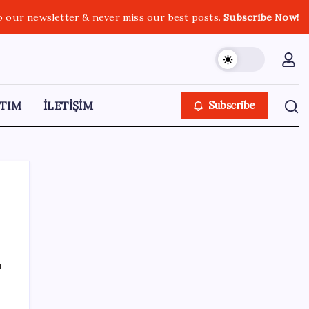
o our newsletter & never miss our best posts.
Subscribe Now!
TIM
İLETİŞİM
Subscribe
n
SON YAZILAR
ı
Tüm dünyaya ‘tatil daveti’