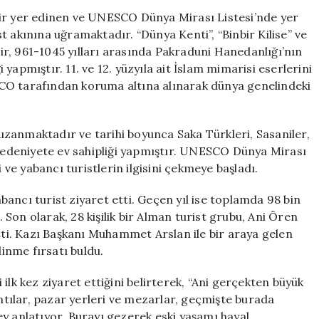
Ören
bir yer edinen ve UNESCO Dünya Mirası Listesi’nde yer
Yeri,
t akınına uğramaktadır. “Dünya Kenti”, “Binbir Kilise” ve
Yerli
ehir, 961-1045 yılları arasında Pakraduni Hanedanlığı’nın
ve
yapmıştır. 11. ve 12. yüzyıla ait İslam mimarisi eserlerini
Yabancı
CO tarafından koruma altına alınarak dünya genelindeki
Turistlerin
Gözdesi
Oldu
r uzanmaktadır ve tarihi boyunca Saka Türkleri, Sasaniler,
için
 medeniyete ev sahipliği yapmıştır. UNESCO Dünya Mirası
 ve yabancı turistlerin ilgisini çekmeye başladı.
yabancı turist ziyaret etti. Geçen yıl ise toplamda 98 bin
. Son olarak, 28 kişilik bir Alman turist grubu, Ani Ören
etti. Kazı Başkanı Muhammet Arslan ile bir araya gelen
dinme fırsatı buldu.
ilk kez ziyaret ettiğini belirterek, “Ani gerçekten büyük
ıntılar, pazar yerleri ve mezarlar, geçmişte burada
y anlatıyor. Burayı gezerek eski yaşamı hayal