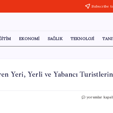
Subscribe t
ĞİTİM
EKONOMİ
SAĞLIK
TEKNOLOJİ
TANI
Yeri, Yerli ve Yabancı Turistleri
UNESCO
yorumlar kapal
Dünya
Mirası
Ani