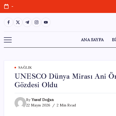
Skip
-
to
content
https://www.facebook.com/
https://twitter.com/
https://t.me/
https://www.instagram.com/
https://youtube.com/
ANA SAYFA
E
SAĞLIK
UNESCO Dünya Mirası Ani Ören 
Gözdesi Oldu
By
Yusuf Doğan
22 Mayıs 2026
2 Min Read