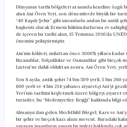
Dünyanın tarihi bölgeleri arasında kendine özgü 
alan Ani Ören Yeri, son dönemlerde büyük bir turis
“40 Kapılı Şehir” gibi unvanlarla anılan bu antik ş
başkenti olarak Ermeni hükümdarlarına ev sahipliği 
de içeren bu tarihi alan, 15 Temmuz 2016’da UNES
önemini pekiştirmiştir.
Ani’nin kökleri, milattan önce 3000’li yıllara kada
Bizanslılar, Selçuklular ve Osmanlılar gibi birçok
Listesi’ne dahil olduktan sonra, Ani Ören Yeri, yerli
Son 8 ayda, antik şehri 74 bin 509 yerli, 5 bin 260 
600 yerli ve 4 bin 214 yabancı ziyaretçi Ani’yi gezdi
Yeri’nin tarihini keşfetmek üzere bölgeyi ziyaret 
turistler, bu “Medeniyetler Beşiği” hakkında bilgi e
Almanya’dan gelen Mechthild Bürgel, Kars ve Ani’yi 
bir şehir ve birçok kazı alanı mevcut. Buradaki kal
yaşayan insanların yaşam biçimleri hakkında çok şe