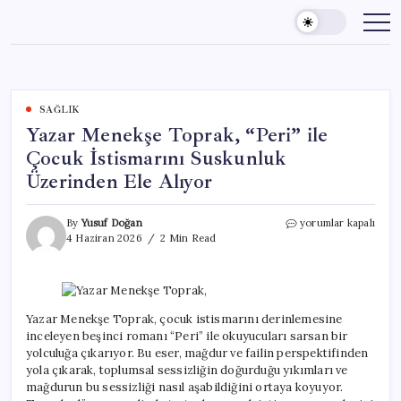
Skip
to
content
SAĞLIK
Yazar Menekşe Toprak, “Peri” ile
Çocuk İstismarını Suskunluk
Üzerinden Ele Alıyor
Yazar
By
Yusuf Doğan
yorumlar kapalı
Menekşe
4 Haziran 2026
2 Min Read
Toprak,
“Peri”
ile
Çocuk
İstismarını
Yazar Menekşe Toprak, çocuk istismarını derinlemesine
Suskunluk
inceleyen beşinci romanı “Peri” ile okuyucuları sarsan bir
Üzerinden
yolculuğa çıkarıyor. Bu eser, mağdur ve failin perspektifinden
Ele
yola çıkarak, toplumsal sessizliğin doğurduğu yıkımları ve
Alıyor
mağdurun bu sessizliği nasıl aşabildiğini ortaya koyuyor.
için