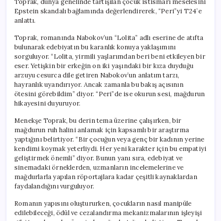
Toprak, dünya genelinde tartışılan çocuk istismarı meselesini
Epstein skandalı bağlamında değerlendirerek, “Peri”yi T24’e
anlattı.
Toprak, romanında Nabokov’un “Lolita” adlı eserine de atıfta
bulunarak edebiyatın bu karanlık konuya yaklaşımını
sorguluyor. “Lolita, yirmili yaşlarımdan beri beni etkileyen bir
eser. Yetişkin bir erkeğin on iki yaşındaki bir kıza duyduğu
arzuyu cesurca dile getiren Nabokov’un anlatım tarzı,
hayranlık uyandırıyor. Ancak zamanla bu bakış açısının
ötesini görebildim” diyor. “Peri”de ise okurun sesi, mağdurun
hikayesini duyuruyor.
Menekşe Toprak, bu derin tema üzerine çalışırken, bir
mağdurun ruh halini anlamak için kapsamlı bir araştırma
yaptığını belirtiyor. “Bir çocuğun veya genç bir kadının yerine
kendimi koymak yeterliydi. Her yeni karakter için bu empatiyi
geliştirmek önemli” diyor. Bunun yanı sıra, edebiyat ve
sinemadaki örneklerden, uzmanların incelemelerine ve
mağdurlarla yapılan röportajlara kadar çeşitli kaynaklardan
faydalandığını vurguluyor.
Romanın yapısını oluştururken, çocukların nasıl manipüle
edilebileceği, ödül ve cezalandırma mekanizmalarının işleyişi