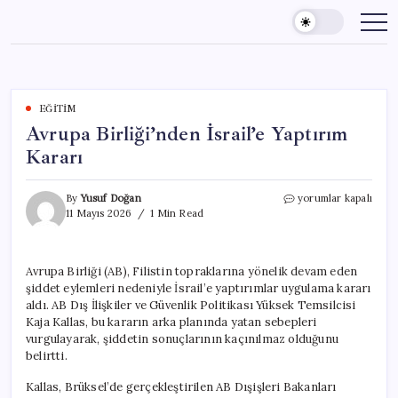
Skip
to
content
EĞITIM
Avrupa Birliği’nden İsrail’e Yaptırım
Kararı
Avrupa
By
Yusuf Doğan
yorumlar kapalı
Birliği’nden
11 Mayıs 2026
1 Min Read
İsrail’e
Yaptırım
Kararı
Avrupa Birliği (AB), Filistin topraklarına yönelik devam eden
için
şiddet eylemleri nedeniyle İsrail’e yaptırımlar uygulama kararı
aldı. AB Dış İlişkiler ve Güvenlik Politikası Yüksek Temsilcisi
Kaja Kallas, bu kararın arka planında yatan sebepleri
vurgulayarak, şiddetin sonuçlarının kaçınılmaz olduğunu
belirtti.
Kallas, Brüksel’de gerçekleştirilen AB Dışişleri Bakanları