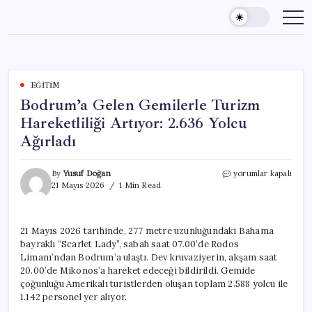
Skip
to
content
EĞITIM
Bodrum’a Gelen Gemilerle Turizm
Hareketliliği Artıyor: 2.636 Yolcu
Ağırladı
Bodrum’a
By
Yusuf Doğan
yorumlar kapalı
Gelen
21 Mayıs 2026
1 Min Read
Gemilerle
Turizm
Hareketliliği
21 Mayıs 2026 tarihinde, 277 metre uzunluğundaki Bahama
Artıyor:
bayraklı “Scarlet Lady”, sabah saat 07.00’de Rodos
2.636
Yolcu
Limanı’ndan Bodrum’a ulaştı. Dev kruvaziyerin, akşam saat
Ağırladı
20.00’de Mikonos’a hareket edeceği bildirildi. Gemide
için
çoğunluğu Amerikalı turistlerden oluşan toplam 2.588 yolcu ile
1.142 personel yer alıyor.