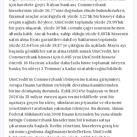
için harekete geçti. İtalyan bankası, Commerzbank
hisselerinin yüzde 26,77’sini doğrudan elinde bulundururken,
finansal araçlar aracılığıyla ek yüzde 3,22’lik bir hisseye daha
erişim sağladı. Böylece, UniCredit toplamda yüzde 29,99’luk
bir paya ulaşarak, yüzde 30’luk zorunlu çağrı sınırının hemen
altında kaldı. Ancak banka, sahip olduğu yüzde 8,88’lik hissenin
satın alma fiyatı garantileri dahil oy haklarının toplamda
yüzde 32,64’ten yüzde 38,87’ye çıktığını da açıkladı. Mayıs ayı
başında gönüllü bir satın alma teklifi sunan UniCredit, her
Commerzbank hissesi için 0,485 yeni UniCredit hissesi
önerdi. 16 Haziran’a kadar daha fazla hisse toplamak isteyen
banka, bu süreyi 3 Temmuz’a kadar uzatabileceğini bildirdi.
UniCredit’in Commerzbank’ı bünyesine katma girişimleri,
Avrupa finans tarihinin en büyük devralma hamlelerinden
birine dönüşmüş durumda. Eylül 2024’te başlayan ve Mart
2026’da 35 milyar euroyu aşan resmi tekliflerle yeni bir
aşamaya geçen bu süreç, uluslararası piyasalar ve ekonomi
yönetimleri tarafından yakından izleniyor. Bu durum, Alman
Federal Hükümeti’nin 2008 finans krizinden bu yana elinde
tuttuğu Commerzbank hisselerinin bir kısmını satışa
çıkarmasıyla başladı. Berlin yönetimi, hisselerin geniş bir
yatırımcı grubuna dağılmasını hedeflerken, UniCredit