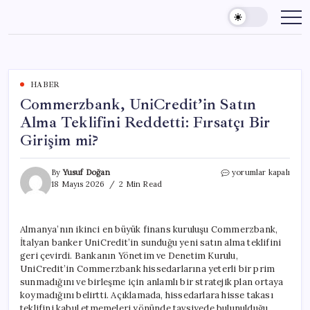
Skip
to
content
HABER
Commerzbank, UniCredit’in Satın
Alma Teklifini Reddetti: Fırsatçı Bir
Girişim mi?
Commerzbank,
By
Yusuf Doğan
yorumlar kapalı
UniCredit’in
18 Mayıs 2026
2 Min Read
Satın
Alma
Teklifini
Almanya’nın ikinci en büyük finans kuruluşu Commerzbank,
Reddetti:
İtalyan banker UniCredit’in sunduğu yeni satın alma teklifini
Fırsatçı
Bir
geri çevirdi. Bankanın Yönetim ve Denetim Kurulu,
Girişim
UniCredit’in Commerzbank hissedarlarına yeterli bir prim
mi?
sunmadığını ve birleşme için anlamlı bir stratejik plan ortaya
için
koymadığını belirtti. Açıklamada, hissedarlara hisse takası
teklifini kabul etmemeleri yönünde tavsiyede bulunulduğu