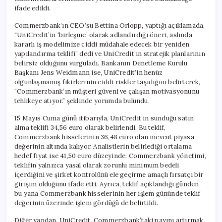
ifade edildi.
Commerzbank’ın CEO’su Bettina Orlopp, yaptığı açıklamada,
“UniCredit’in ‘birleşme’ olarak adlandırdığı öneri, aslında
kararlı iş modelimize ciddi müdahale edecek bir yeniden
yapılandırma teklifi” dedi ve UniCredit’in stratejik planlarının
belirsiz olduğunu vurguladı. Bankanın Denetleme Kurulu
Başkanı Jens Weidmann ise, UniCredit’in henüz
olgunlaşmamış fikirlerinin ciddi riskler taşıdığını belirterek,
“Commerzbank’ın müşteri güveni ve çalışan motivasyonunu
tehlikeye atıyor.” şeklinde yorumda bulundu.
15 Mayıs Cuma günü itibarıyla, UniCredit’in sunduğu satın
alma teklifi 34,56 euro olarak belirlendi. Bu teklif,
Commerzbank hisselerinin 36,48 euro olan mevcut piyasa
değerinin altında kalıyor. Analistlerin belirlediği ortalama
hedef fiyat ise 41,50 euro düzeyinde. Commerzbank yönetimi,
teklifin yalnızca yasal olarak zorunlu minimum bedeli
içerdiğini ve şirket kontrolünü ele geçirme amaçlı fırsatçı bir
girişim olduğunu ifade etti. Ayrıca, teklif açıklandığı günden
bu yana Commerzbank hisselerinin her işlem gününde teklif
değerinin üzerinde işlem gördüğü de belirtildi.
Diğer yandan, UniCredit, Commerzbank’taki payını artırmak