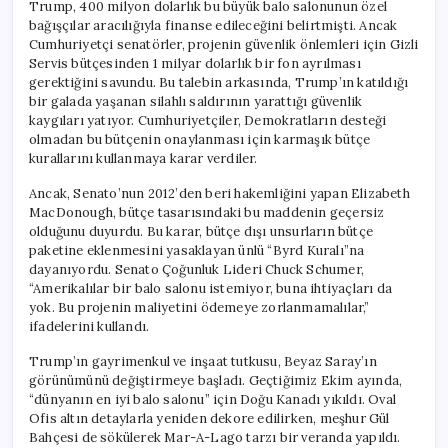
Trump, 400 milyon dolarlık bu büyük balo salonunun özel
bağışçılar aracılığıyla finanse edileceğini belirtmişti. Ancak
Cumhuriyetçi senatörler, projenin güvenlik önlemleri için Gizli
Servis bütçesinden 1 milyar dolarlık bir fon ayrılması
gerektiğini savundu. Bu talebin arkasında, Trump’ın katıldığı
bir galada yaşanan silahlı saldırının yarattığı güvenlik
kaygıları yatıyor. Cumhuriyetçiler, Demokratların desteği
olmadan bu bütçenin onaylanması için karmaşık bütçe
kurallarını kullanmaya karar verdiler.
Ancak, Senato’nun 2012’den beri hakemliğini yapan Elizabeth
MacDonough, bütçe tasarısındaki bu maddenin geçersiz
olduğunu duyurdu. Bu karar, bütçe dışı unsurların bütçe
paketine eklenmesini yasaklayan ünlü “Byrd Kuralı”na
dayanıyordu. Senato Çoğunluk Lideri Chuck Schumer,
“Amerikalılar bir balo salonu istemiyor, buna ihtiyaçları da
yok. Bu projenin maliyetini ödemeye zorlanmamalılar,”
ifadelerini kullandı.
Trump’ın gayrimenkul ve inşaat tutkusu, Beyaz Saray’ın
görünümünü değiştirmeye başladı. Geçtiğimiz Ekim ayında,
“dünyanın en iyi balo salonu” için Doğu Kanadı yıkıldı. Oval
Ofis altın detaylarla yeniden dekore edilirken, meşhur Gül
Bahçesi de sökülerek Mar-A-Lago tarzı bir veranda yapıldı.