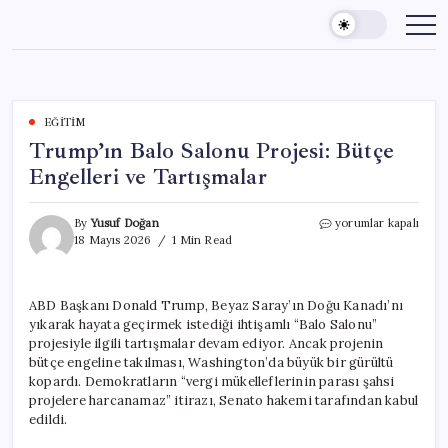
Skip
to
content
EĞITIM
Trump’ın Balo Salonu Projesi: Bütçe
Engelleri ve Tartışmalar
Trump’ın
By
Yusuf Doğan
yorumlar kapalı
Balo
18 Mayıs 2026
1 Min Read
Salonu
Projesi:
Bütçe
ABD Başkanı Donald Trump, Beyaz Saray’ın Doğu Kanadı’nı
Engelleri
yıkarak hayata geçirmek istediği ihtişamlı “Balo Salonu”
ve
Tartışmalar
projesiyle ilgili tartışmalar devam ediyor. Ancak projenin
için
bütçe engeline takılması, Washington’da büyük bir gürültü
kopardı. Demokratların “vergi mükelleflerinin parası şahsi
projelere harcanamaz” itirazı, Senato hakemi tarafından kabul
edildi.