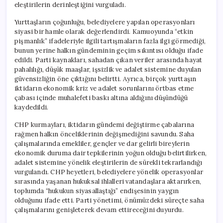
eleştirilerin derinleştiğini vurguladı.
Yurttaşların çoğunluğu, belediyelere yapılan operasyonları
siyasi bir hamle olarak değerlendirdi. Kamuoyunda “etkin
pişmanlık” ifadeleriyle ilgili tartışmaların fazla ilgi görmediği,
bunun yerine halkın gündeminin geçim sıkıntısı olduğu ifade
edildi. Parti kaynakları, sahadan çıkan veriler arasında hayat
pahalılığı, düşük maaşlar, işsizlik ve adalet sistemine duyulan
güvensizliğin öne çıktığını belirtti. Ayrıca, birçok yurttaşın
iktidarın ekonomik kriz ve adalet sorunlarını örtbas etme
çabası içinde muhalefeti baskı altına aldığını düşündüğü
kaydedildi.
CHP kurmayları, iktidarın gündemi değiştirme çabalarına
rağmen halkın önceliklerinin değişmediğini savundu. Saha
çalışmalarında emekliler, gençler ve dar gelirli bireylerin
ekonomik duruma dair tepkilerinin yoğun olduğu belirtilirken,
adalet sistemine yönelik eleştirilerin de sürekli tekrarlandığı
vurgulandı. CHP heyetleri, belediyelere yönelik operasyonlar
sırasında yaşanan hukuksal ihlalleri vatandaşlara aktarırken,
toplumda “hukukun siyasallaştığı” endişesinin yaygın
olduğunu ifade etti. Parti yönetimi, önümüzdeki süreçte saha
çalışmalarını genişleterek devam ettireceğini duyurdu.