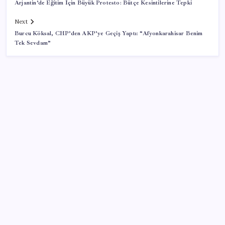
Arjantin’de Eğitim İçin Büyük Protesto: Bütçe Kesintilerine Tepki
Next
Burcu Köksal, CHP’den AKP’ye Geçiş Yaptı: “Afyonkarahisar Benim
Tek Sevdam”
SON YAZILAR
Şehrin CHP’de kalan tek belediye başkanıydı: İstifa
ettiğini duyurdu
Pompada tabelalar değişiyor: 6 liralık fark için son
saatler