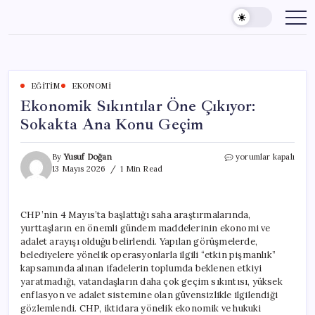
Skip
to
content
EĞITIM
EKONOMI
Ekonomik Sıkıntılar Öne Çıkıyor:
Sokakta Ana Konu Geçim
Ekonomik
By
Yusuf Doğan
yorumlar kapalı
Sıkıntılar
13 Mayıs 2026
1 Min Read
Öne
Çıkıyor:
Sokakta
CHP’nin 4 Mayıs’ta başlattığı saha araştırmalarında,
Ana
yurttaşların en önemli gündem maddelerinin ekonomi ve
Konu
Geçim
adalet arayışı olduğu belirlendi. Yapılan görüşmelerde,
için
belediyelere yönelik operasyonlarla ilgili “etkin pişmanlık”
kapsamında alınan ifadelerin toplumda beklenen etkiyi
yaratmadığı, vatandaşların daha çok geçim sıkıntısı, yüksek
enflasyon ve adalet sistemine olan güvensizlikle ilgilendiği
gözlemlendi. CHP, iktidara yönelik ekonomik ve hukuki