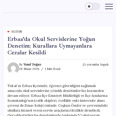
Skip
to
content
EĞITIM
Erbaa’da Okul Servislerine Yoğun
Denetim: Kurallara Uymayanlara
Cezalar Kesildi
Erbaa’da
By
Yusuf Doğan
yorumlar kapalı
Okul
28 Nisan 2026
1 Min Read
Servislerine
Yoğun
Denetim:
Tokat’ın Erbaa ilçesinde, öğrenci güvenliğini sağlamak
Kurallara
amacıyla okul servislerine yönelik denetimler hız kesmeden
Uymayanlara
Cezalar
devam ediyor. Erbaa İlçe Emniyet Müdürlüğü ve İlçe Jandarma
Kesildi
Komutanlığı’nın trafik ekipleri, özellikle eski üniversite alanı
için
çevresi ile Sınav Koleji önünde, Coşkun Önder ve çevresindeki
okullara hizmet veren servis araçlarını titizlikle denetledi.
Gerçekleştirilen bu denetimlerde toplamda 52 okul servis