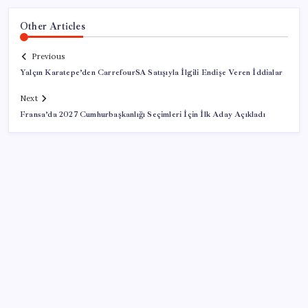
Other Articles
Previous
Yalçın Karatepe’den CarrefourSA Satışıyla İlgili Endişe Veren İddialar
Next
Fransa’da 2027 Cumhurbaşkanlığı Seçimleri İçin İlk Aday Açıkladı
SON YAZILAR
Tüm dünyaya ‘tatil daveti’