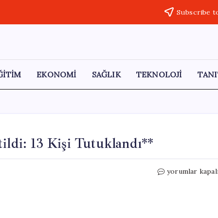
Subscribe t
ĞİTİM
EKONOMİ
SAĞLIK
TEKNOLOJİ
TANI
ildi: 13 Kişi Tutuklandı**
Kocaeli’de
yorumlar kapal
Rüşvet
Çetesi
Çökertildi:
13