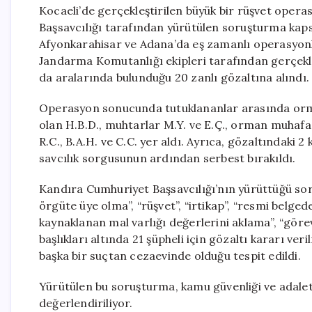
Kocaeli’de gerçekleştirilen büyük bir rüşvet oper
Başsavcılığı tarafından yürütülen soruşturma kaps
Afyonkarahisar ve Adana’da eş zamanlı operasyonl
Jandarma Komutanlığı ekipleri tarafından gerçekle
da aralarında bulunduğu 20 zanlı gözaltına alındı.
Operasyon sonucunda tutuklananlar arasında orman i
olan H.B.D., muhtarlar M.Y. ve E.Ç., orman muhafaza
R.C., B.A.H. ve C.C. yer aldı. Ayrıca, gözaltındaki 2
savcılık sorgusunun ardından serbest bırakıldı.
Kandıra Cumhuriyet Başsavcılığı’nın yürüttüğü so
örgüte üye olma”, “rüşvet”, “irtikap”, “resmi belge
kaynaklanan mal varlığı değerlerini aklama”, “göre
başlıkları altında 21 şüpheli için gözaltı kararı ve
başka bir suçtan cezaevinde olduğu tespit edildi.
Yürütülen bu soruşturma, kamu güvenliği ve adale
değerlendiriliyor.