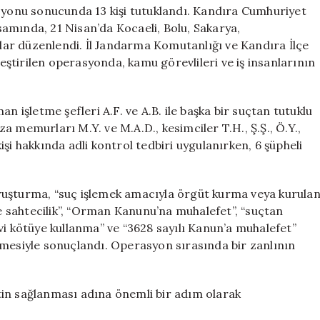
Kişi
asyonu sonucunda 13 kişi tutuklandı. Kandıra Cumhuriyet
Tutuklandı**
amında, 21 Nisan’da Kocaeli, Bolu, Sakarya,
için
ar düzenlendi. İl Jandarma Komutanlığı ve Kandıra İlçe
ştirilen operasyonda, kamu görevlileri ve iş insanlarının
şletme şefleri A.F. ve A.B. ile başka bir suçtan tutuklu
 memurları M.Y. ve M.A.D., kesimciler T.H., Ş.Ş., Ö.Y.,
 kişi hakkında adli kontrol tedbiri uygulanırken, 6 şüpheli
ruşturma, “suç işlemek amacıyla örgüt kurma veya kurula
de sahtecilik”, “Orman Kanunu’na muhalefet”, “suçtan
vi kötüye kullanma” ve “3628 sayılı Kanun’a muhalefet”
rilmesiyle sonuçlandı. Operasyon sırasında bir zanlının
tin sağlanması adına önemli bir adım olarak