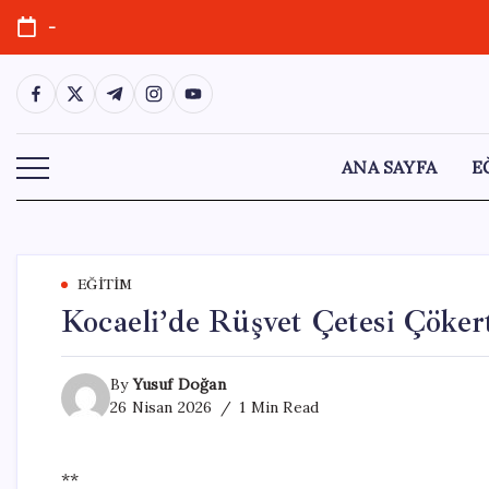
Skip
-
to
content
https://www.facebook.com/
https://twitter.com/
https://t.me/
https://www.instagram.com/
https://youtube.com/
ANA SAYFA
E
EĞITIM
Kocaeli’de Rüşvet Çetesi Çökert
By
Yusuf Doğan
26 Nisan 2026
1 Min Read
**