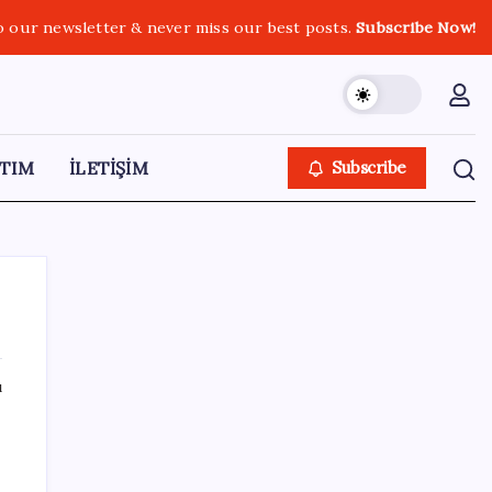
o our newsletter & never miss our best posts.
Subscribe Now!
TIM
İLETİŞİM
Subscribe
ı
SON YAZILAR
Altında taşlar yerinden oynuyor: Dünya
devinden 22 ay sonra tarihi hamle