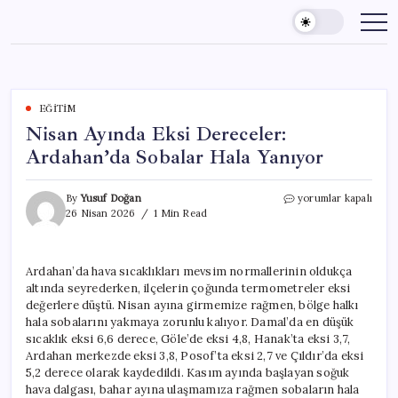
Skip
to
content
EĞITIM
Nisan Ayında Eksi Dereceler:
Ardahan’da Sobalar Hala Yanıyor
Nisan
By
Yusuf Doğan
yorumlar kapalı
Ayında
26 Nisan 2026
1 Min Read
Eksi
Dereceler:
Ardahan’da
Ardahan’da hava sıcaklıkları mevsim normallerinin oldukça
Sobalar
altında seyrederken, ilçelerin çoğunda termometreler eksi
Hala
Yanıyor
değerlere düştü. Nisan ayına girmemize rağmen, bölge halkı
için
hala sobalarını yakmaya zorunlu kalıyor. Damal’da en düşük
sıcaklık eksi 6,6 derece, Göle’de eksi 4,8, Hanak’ta eksi 3,7,
Ardahan merkezde eksi 3,8, Posof’ta eksi 2,7 ve Çıldır’da eksi
5,2 derece olarak kaydedildi. Kasım ayında başlayan soğuk
hava dalgası, bahar ayına ulaşmamıza rağmen sobaların hala