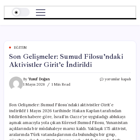
Skip
to
content
EĞITIM
Son Gelişmeler: Sumud Filosu’ndaki
Aktivistler Girit’e İndirildi
Son
By
Yusuf Doğan
yorumlar kapalı
Gelişmeler:
1 Mayıs 2026
1 Min Read
Sumud
Filosu’ndaki
Aktivistler
Son Gelişmeler: Sumud Filosu’ndaki aktivistler Girit’e
Girit’e
indirildi! 1 Mayıs 2026 tarihinde Hakan Kaplan tarafından
İndirildi
için
bildirilen habere göre, İsrail’in Gazze’ye uyguladığı ablukayı
aşmak amacıyla yola çıkan Küresel Sumud Filosu, Yunanistan
açıklarında bir müdahaleye maruz kaldı. Yaklaşık 175 aktivist,
aralarında Türk vatandaşlarının da bulunduğu bir grup,