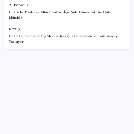
Previous
Deutsche Bank’tan Altın Fiyatları İçin Şok Tahmin: 14 Bin Dolar
Mümkün
Next
Deniz Gül’ün Süper Lig’deki Geleceği: Trabzonspor ve Galatasaray
Yarışıyor
SON YAZILAR
İlana koyan hiç beklemiyor, alıcısı hazır: Bu 20
otomobil kapış kapış gidiyor
Döviz cinsi ticari kredilerde tarihi rekor