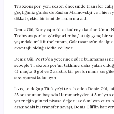
Trabzonspor, yeni sezon öncesinde transfer çalış
geçtiğimiz günlerde Ruslan Malinovskyi ve Thierry
dikkat çekici bir ismi de radarına aldı.
Deniz Gül, Konyaspor’dan kadroya katılan Umut 
Trabzonspor’un görüşmeler başlattığı genç bir yet
yaşındaki milli futbolcunun, Galatasaray’ın da ilg
avantajlı olduğu iddia ediliyor.
Deniz Gül, Porto’da yeterince süre bulamaması ned
sebeple Trabzonspor’un teklifine daha yakın olduğu
41 maçta 6 gol ve 2 asistlik bir performans sergil
sözleşmesi bulunuyor.
İsveç’te doğup Türkiye’yi tercih eden Deniz Gül, m
25 sezonunun başında Hammarby’den 4.5 milyon eu
yeteneğin güncel piyasa değeri ise 6 milyon euro 
arasındaki bu transfer savaşı, Deniz Gül’ün kariye