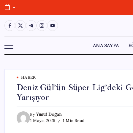
Skip
-
to
content
https://www.facebook.com/
https://twitter.com/
https://t.me/
https://www.instagram.com/
https://youtube.com/
ANA SAYFA
E
HABER
Deniz Gül’ün Süper Lig’deki Ge
Yarışıyor
By
Yusuf Doğan
1 Mayıs 2026
1 Min Read