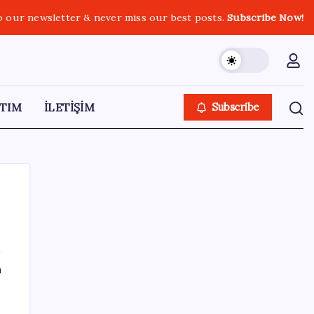
o our newsletter & never miss our best posts.
Subscribe Now!
TIM
İLETİŞİM
Subscribe
SON YAZILAR
ı
Altında taşlar yerinden oynuyor: Dünya
devinden 22 ay sonra tarihi hamle