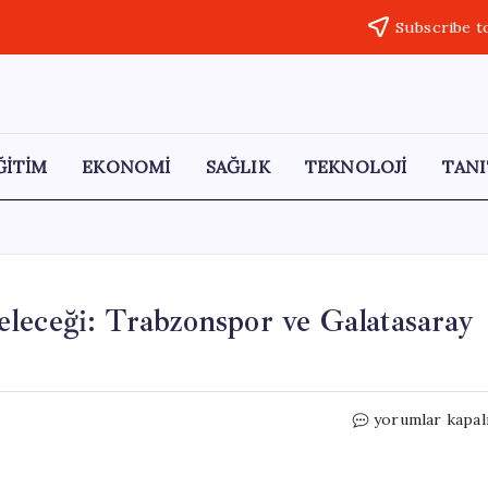
Subscribe t
ĞİTİM
EKONOMİ
SAĞLIK
TEKNOLOJİ
TANI
leceği: Trabzonspor ve Galatasaray
Deniz
yorumlar kapal
Gül’ün
Süper
Lig’deki