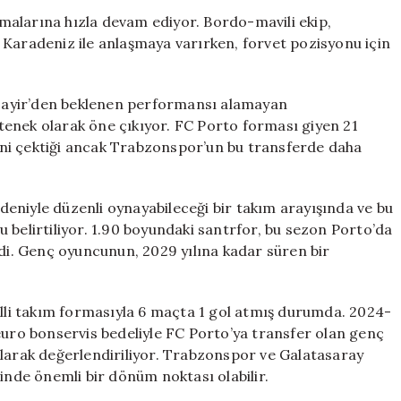
Geleceği:
malarına hızla devam ediyor. Bordo-mavili ekip,
Trabzonspor
 Karadeniz ile anlaşmaya varırken, forvet pozisyonu için
ve
Galatasaray
Yarışıyor
Nayir’den beklenen performansı alamayan
için
enek olarak öne çıkıyor. FC Porto forması giyen 21
isini çektiği ancak Trabzonspor’un bu transferde daha
eniyle düzenli oynayabileceği bir takım arayışında ve bu
 belirtiliyor. 1.90 boyundaki santrfor, bu sezon Porto’da
edi. Genç oyuncunun, 2029 yılına kadar süren bir
illi takım formasıyla 6 maçta 1 gol atmış durumda. 2024-
ro bonservis bedeliyle FC Porto’ya transfer olan genç
olarak değerlendiriliyor. Trabzonspor ve Galatasaray
rinde önemli bir dönüm noktası olabilir.