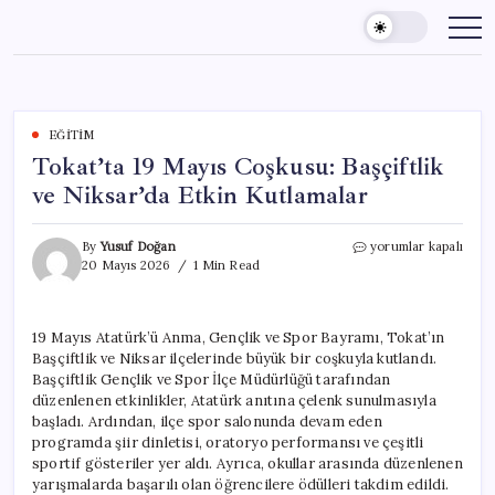
Skip
to
content
EĞITIM
Tokat’ta 19 Mayıs Coşkusu: Başçiftlik
ve Niksar’da Etkin Kutlamalar
Tokat’ta
By
Yusuf Doğan
yorumlar kapalı
19
20 Mayıs 2026
1 Min Read
Mayıs
Coşkusu:
Başçiftlik
19 Mayıs Atatürk’ü Anma, Gençlik ve Spor Bayramı, Tokat’ın
ve
Başçiftlik ve Niksar ilçelerinde büyük bir coşkuyla kutlandı.
Niksar’da
Etkin
Başçiftlik Gençlik ve Spor İlçe Müdürlüğü tarafından
Kutlamalar
düzenlenen etkinlikler, Atatürk anıtına çelenk sunulmasıyla
için
başladı. Ardından, ilçe spor salonunda devam eden
programda şiir dinletisi, oratoryo performansı ve çeşitli
sportif gösteriler yer aldı. Ayrıca, okullar arasında düzenlenen
yarışmalarda başarılı olan öğrencilere ödülleri takdim edildi.