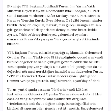
Etkinliğe YTB Başkanı Abdulhadi Turus, İlim Yayma Vakfı
Mütevelli Heyeti Başkanı Necmeddin Bilal Erdoğan, AK Parti
Genel Başkan Yardımcısı Zafer Sırakaya ve AK Parti Merkez
Karar ve Yönetim Kurulu Üyesi Mesut Özil gibi önemli isimler
katıldı. Gençler; okçuluk, matrak, mas güreşi, mangala ve aşık
gibi geleneksel Türk sporlarını deneyimleme fırsatı buldu.
Ayrıca, Türkiye’den gelen heyet, geleneksel oyunları
oynayarak Fransa’da yaşayan Türk çocuklarıyla etkileşimde
bulundu.
YTB Başkanı Turus, etkinlikte yaptığı açıklamada, Geleneksel
Oyunlar Tırı’nın Türkiye’de 81 ili gezdiğinde, çocukların kendi
kültürel değerlerine sahip çıktığını gözlemlediklerini belirtti.
Yurt dışında yaşayan yaklaşık 8 milyon Türk çocuğunun da bu
değerleri görmesi gerektiğine inandıklarını ifade eden Turus,
“YTB ve Geleneksel Spor Dalları Federasyonu işbirliğinde
tırımızı Avrupa’ya getirdik. Bugün burada, Lyon’dayız.” dedi.
Turus, yurt dışında yaşayan Türklerin kendi kültürel
festivallerine Geleneksel Oyunlar Tırı’nı ekleyerek etkinlikleri
daha da zenginleştirmeyi amaçladıklarını vurguladı.
“Hedefimiz, kendi öz benliğine sahip, bulunduğu ülkelerin
kültürel altyapısını bilen gençler yetiştirmektir. Bu, geleneksel