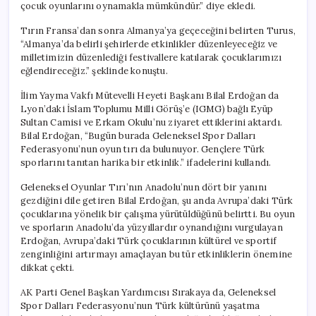
çocuk oyunlarını oynamakla mümkündür.” diye ekledi.
Tırın Fransa’dan sonra Almanya’ya geçeceğini belirten Turus,
“Almanya’da belirli şehirlerde etkinlikler düzenleyeceğiz ve
milletimizin düzenlediği festivallere katılarak çocuklarımızı
eğlendireceğiz.” şeklinde konuştu.
İlim Yayma Vakfı Mütevelli Heyeti Başkanı Bilal Erdoğan da
Lyon’daki İslam Toplumu Milli Görüş’e (IGMG) bağlı Eyüp
Sultan Camisi ve Erkam Okulu’nu ziyaret ettiklerini aktardı.
Bilal Erdoğan, “Bugün burada Geleneksel Spor Dalları
Federasyonu’nun oyun tırı da bulunuyor. Gençlere Türk
sporlarını tanıtan harika bir etkinlik.” ifadelerini kullandı.
Geleneksel Oyunlar Tırı’nın Anadolu’nun dört bir yanını
gezdiğini dile getiren Bilal Erdoğan, şu anda Avrupa’daki Türk
çocuklarına yönelik bir çalışma yürütüldüğünü belirtti. Bu oyun
ve sporların Anadolu’da yüzyıllardır oynandığını vurgulayan
Erdoğan, Avrupa’daki Türk çocuklarının kültürel ve sportif
zenginliğini artırmayı amaçlayan bu tür etkinliklerin önemine
dikkat çekti.
AK Parti Genel Başkan Yardımcısı Sırakaya da, Geleneksel
Spor Dalları Federasyonu’nun Türk kültürünü yaşatma