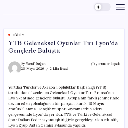
Skip
to
content
EĞITIM
YTB Geleneksel Oyunlar Tırı Lyon’da
Gençlerle Buluştu
YTB
By
Yusuf Doğan
yorumlar kapalı
Geleneksel
20 Mayıs 2026
2 Min Read
Oyunlar
Tırı
Lyon’da
Yurtdışı Türkler ve Akraba Topluluklar Başkanlığı (YTB)
Gençlerle
tarafından düzenlenen Geleneksel Oyunlar Tırı, Fransa’nın
Buluştu
için
Lyon kentinde gençlerle buluştu. Avrupa’nın farklı şehirlerinde
devam eden yolculuğunun bir parçası olarak, 19 Mayıs
Atatürk’ü Anma, Gençlik ve Spor Bayramı etkinlikleri
çerçevesinde Lyon’da yer aldı. YTB ve Türkiye Geleneksel
Spor Dalları Federasyonu işbirliğiyle gerçekleştirilen etkinlik,
Lyon Eyüp Sultan Camisi avlusunda yapıldı.