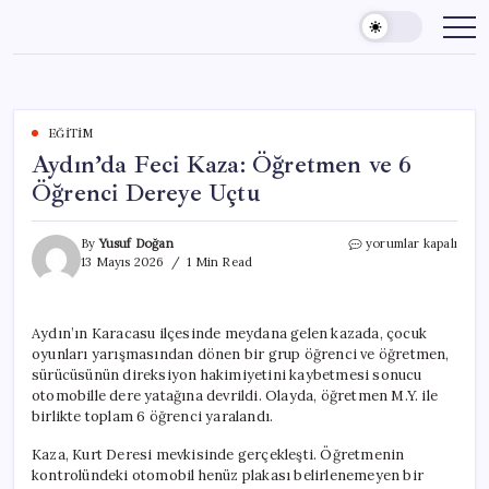
Skip
to
content
EĞITIM
Aydın’da Feci Kaza: Öğretmen ve 6
Öğrenci Dereye Uçtu
Aydın’da
By
Yusuf Doğan
yorumlar kapalı
Feci
13 Mayıs 2026
1 Min Read
Kaza:
Öğretmen
ve
Aydın’ın Karacasu ilçesinde meydana gelen kazada, çocuk
6
oyunları yarışmasından dönen bir grup öğrenci ve öğretmen,
Öğrenci
Dereye
sürücüsünün direksiyon hakimiyetini kaybetmesi sonucu
Uçtu
otomobille dere yatağına devrildi. Olayda, öğretmen M.Y. ile
için
birlikte toplam 6 öğrenci yaralandı.
Kaza, Kurt Deresi mevkisinde gerçekleşti. Öğretmenin
kontrolündeki otomobil henüz plakası belirlenemeyen bir