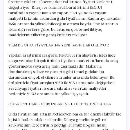
üretime etkileri, süpermarket raflarında fiyat etiketlerini
değiştiriyor. Enerji ve İklim İstihbarat Birimi (ECIU)
tarafından yayınlanan son rapor, 2021 yılındaki yaşam
maliyeti krizinin ardından gıda fiyatlarının Kasım ayına kadar
%50 oranında yükselebileceğini ortaya koydu. The Mirror’ın
aktardığı verilere göre, bu artış en çok temel ihtiyaç
maddelerini tüketen geniş kitleleri etkiliyor.
TEMEL GIDA FİYATLARINA YENİ BASKILAR GELİYOR
Yapılan araştırmalara göre, tüketicilerin alışveriş listesinde
sıkça yer alan birçok ürünün fiyatları market raflarında artış
göstermekte veya artış riski taşımaktadır. Makarna,
dondurulmuş sebze ve yumurta gibi temel gıdalar, bu
durumdan en çok etkilenen ürünler arasında bulunuyor. Bu
ürünlerdeki fiyat artışları %50 ile %64 arasında değişirken,
zeytinyağı fiyatları ise arz sıkıntısı ve artan maliyetler
nedeniyle %133 oranında bir yükseliş yaşadı.
GÜBRE TEDARİK SORUNLARI VE LOJİSTİK ENGELLER
Gıda fiyatlarının artışını tetikleyen başka bir önemli faktör ise
lojistik hatlarındaki risklerdir. Dünya genelinde gübre
sevkiyatının üçte birinin geçtiği Hürmüz Boğazı’ndaki