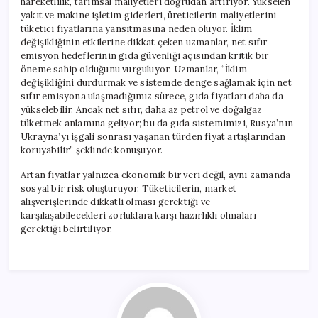
hareketlilik, tarımsal maliyetleri doğrudan artırıyor. Yükselen
yakıt ve makine işletim giderleri, üreticilerin maliyetlerini
tüketici fiyatlarına yansıtmasına neden oluyor. İklim
değişikliğinin etkilerine dikkat çeken uzmanlar, net sıfır
emisyon hedeflerinin gıda güvenliği açısından kritik bir
öneme sahip olduğunu vurguluyor. Uzmanlar, “İklim
değişikliğini durdurmak ve sistemde denge sağlamak için net
sıfır emisyona ulaşmadığımız sürece, gıda fiyatları daha da
yükselebilir. Ancak net sıfır, daha az petrol ve doğalgaz
tüketmek anlamına geliyor; bu da gıda sistemimizi, Rusya’nın
Ukrayna’yı işgali sonrası yaşanan türden fiyat artışlarından
koruyabilir” şeklinde konuşuyor.
Artan fiyatlar yalnızca ekonomik bir veri değil, aynı zamanda
sosyal bir risk oluşturuyor. Tüketicilerin, market
alışverişlerinde dikkatli olması gerektiği ve
karşılaşabilecekleri zorluklara karşı hazırlıklı olmaları
gerektiği belirtiliyor.