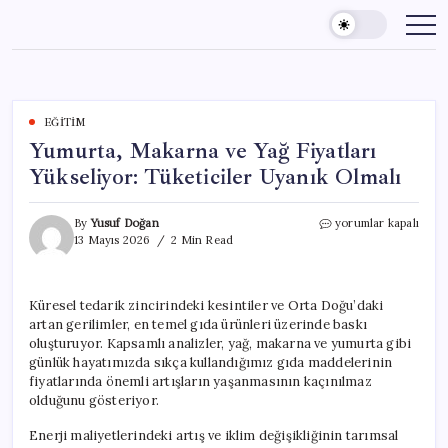
Skip
to
content
EĞITIM
Yumurta, Makarna ve Yağ Fiyatları
Yükseliyor: Tüketiciler Uyanık Olmalı
Yumurta,
By
Yusuf Doğan
yorumlar kapalı
Makarna
13 Mayıs 2026
2 Min Read
ve
Yağ
Fiyatları
Küresel tedarik zincirindeki kesintiler ve Orta Doğu’daki
Yükseliyor:
artan gerilimler, en temel gıda ürünleri üzerinde baskı
Tüketiciler
Uyanık
oluşturuyor. Kapsamlı analizler, yağ, makarna ve yumurta gibi
Olmalı
günlük hayatımızda sıkça kullandığımız gıda maddelerinin
için
fiyatlarında önemli artışların yaşanmasının kaçınılmaz
olduğunu gösteriyor.
Enerji maliyetlerindeki artış ve iklim değişikliğinin tarımsal